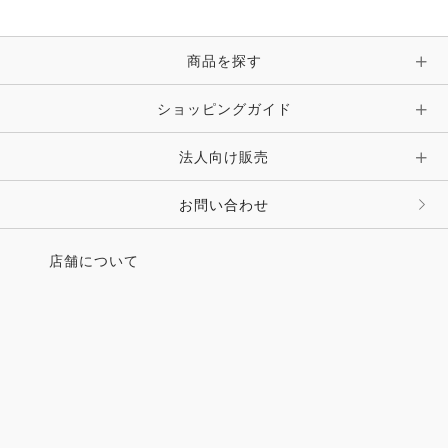
ブレスレット・バングル・アンクレット
手袋
ピン・ブローチ・コサージュ
商品を探す
時計・財布・キーケース・革小物
ショッピングガイド
その他 アクセサリー
キーホルダー・チャーム・ストラップ
法人向け販売
その他 ファッション雑貨
お問い合わせ
店舗について