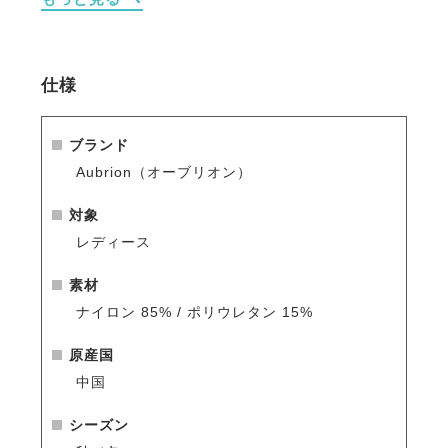
・フルグリップ仕様で安定した騎乗をサポート。
・深めのウエストバンドで安心感のある履き心地。
・動きやすさと美しさを両立するスマートなデザイ
ン。
仕様
※シーズン品のため入荷数が少なく再販はありません
のでお早めのご注文をお勧めします。
ブランド
人気商品はすぐに完売となりますので、新商品をいち
Aubrion（オーブリオン）
早くご案内している
メールマガジン
や
LINE
をご活用く
ださい。
対象
レディース
素材
ナイロン 85% / ポリウレタン 15%
原産国
中国
シーズン