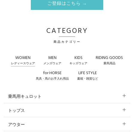
ご登録はこちら →
CATEGORY
商品カテゴリー
WOMEN
MEN
KIDS
RIDING GOODS
レディースウェア
メンズウェア
キッズウェア
乗馬用品
for HORSE
LIFE STYLE
馬具・馬のお手入れ用品
書籍・雑貨など
乗馬用キュロット
トップス
すべてのキュロット
アウター
すべてのトップス
フルグリップ・尻革 キュロット