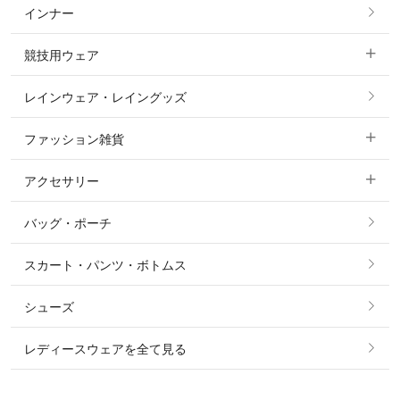
インナー
すべてのアウター
ポロシャツ
ニーグリップ・膝革 キュロット
競技用ウェア
コート
カットソー・Tシャツ・タンクトップ
ノーグリップ・共布 キュロット
レインウェア・レイングッズ
すべての競技用ウェア
ジャケット・ブルゾン
機能性シャツ・スポーツシャツ
ファッション雑貨
ショージャケット
ベスト
パーカー・トレーナー・スウェット
アクセサリー
すべてのファッション雑貨
ショーシャツ
その他 アウター
ニット・セーター
バッグ・ポーチ
すべてのアクセサリー
ソックス
タイ・タイピン・その他アクセサリー
シャツ・ブラウス・ワンピース
スカート・パンツ・ボトムス
リング
ベルト
その他 トップス
シューズ
ピアス・イヤリング
帽子・ヘア小物
レディースウェアを全て見る
ネックレス
マフラー・スカーフ・ストール・スヌード