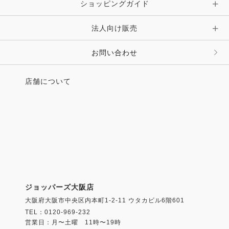
ショッピングガイド
その他 アクセサリー
キーホルダー・チャーム・ストラップ
法人向け販売
その他 ファッション雑貨
お問い合わせ
店舗について
ジョッパーズ大阪店
大阪府大阪市中央区内本町1-2-11 ウタカビル6階601
TEL：0120-969-232
営業日：月〜土曜 11時〜19時