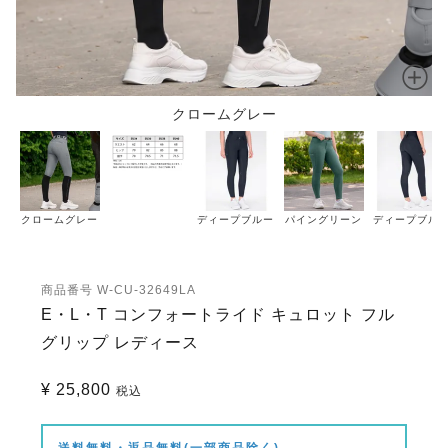
クロームグレー
クロームグレー
ディープブルー
パイングリーン
ディープブル
商品番号
W-CU-32649LA
E・L・T コンフォートライド キュロット フル
グリップ レディース
¥
25,800
税込
送料無料・返品無料(一部商品除く)