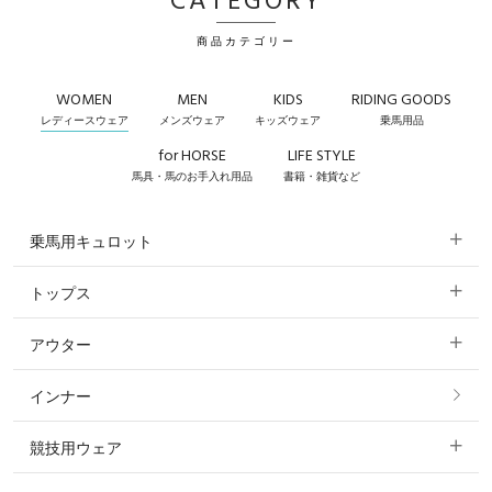
CATEGORY
商品カテゴリー
WOMEN
MEN
KIDS
RIDING GOODS
レディースウェア
メンズウェア
キッズウェア
乗馬用品
for HORSE
LIFE STYLE
馬具・馬のお手入れ用品
書籍・雑貨など
乗馬用キュロット
トップス
すべてのキュロット
アウター
すべてのトップス
フルグリップ・尻革 キュロット
インナー
すべてのアウター
ポロシャツ
ニーグリップ・膝革 キュロット
競技用ウェア
コート
カットソー・Tシャツ・タンクトップ
ノーグリップ・共布 キュロット