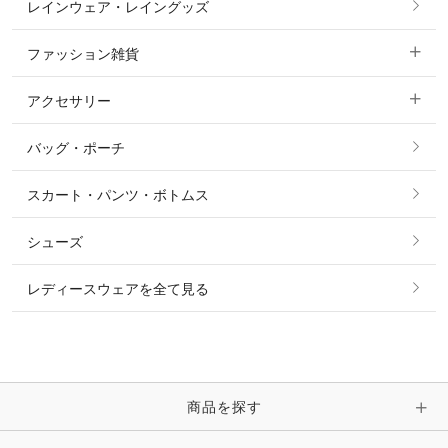
レインウェア・レイングッズ
すべての競技用ウェア
ジャケット・ブルゾン
機能性シャツ・スポーツシャツ
ファッション雑貨
ショージャケット
ベスト
パーカー・トレーナー・スウェット
アクセサリー
すべてのファッション雑貨
ショーシャツ
その他 アウター
ニット・セーター
バッグ・ポーチ
すべてのアクセサリー
ソックス
タイ・タイピン・その他アクセサリー
シャツ・ブラウス・ワンピース
スカート・パンツ・ボトムス
リング
ベルト
その他 トップス
シューズ
ピアス・イヤリング
帽子・ヘア小物
レディースウェアを全て見る
ネックレス
マフラー・スカーフ・ストール・スヌード
ブレスレット・バングル・アンクレット
手袋
ピン・ブローチ・コサージュ
商品を探す
時計・財布・キーケース・革小物