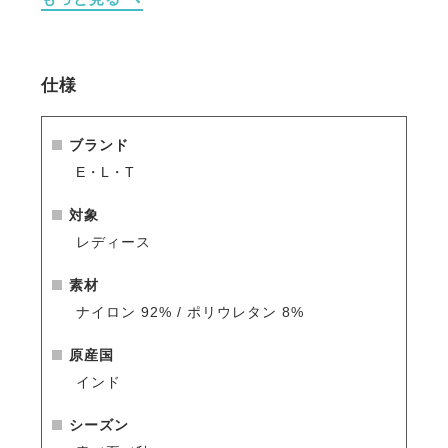
をしっかりサポート。
・撥水性を備え、天候の変化にも対応しやすい機能
性。
・右側にスマートフォンポケットを配置し、実用性も
仕様
確保。
・フロントのスリットポケットにはサテン調の縁取り
を施し上品なアクセントに。
ブランド
・バックには控えめなロゴ入りベルトループと飾りポ
E・L・T
ケットを配置。
対象
※シーズン品のため入荷数が少なく再販はありません
レディース
のでお早めのご注文をお勧めします。
人気商品はすぐに完売となりますので、新商品をいち
素材
早くご案内している
メールマガジン
や
LINE
をご活用く
ナイロン 92% / ポリウレタン 8%
ださい。
原産国
インド
シーズン