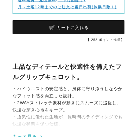
月～土曜12時までのご注文は当日出荷(休業日除く)
カートに入れる
【
258
ポイント進呈】
上品なディテールと快適性を備えたフ
ルグリップキュロット。
・ハイウエストの安定感と、身体に寄り添うしなやか
なフィット感を両立した設計。
・2WAYストレッチ素材が動きにスムーズに追従し、
快適な穿き心地をキープ。
・通気性に優れた生地が、長時間のライディングでも
快適な状態を保つ仕様。
・シリコングリップのフルシートが、騎乗時の安定性
もっと見る