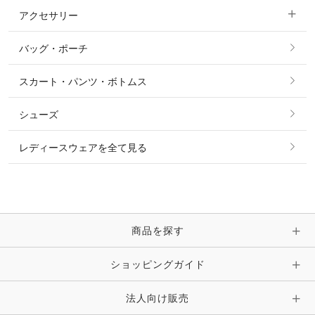
アクセサリー
すべてのファッション雑貨
ショーシャツ
その他 アウター
ニット・セーター
バッグ・ポーチ
すべてのアクセサリー
ソックス
タイ・タイピン・その他アクセサリー
シャツ・ブラウス・ワンピース
スカート・パンツ・ボトムス
リング
ベルト
その他 トップス
シューズ
ピアス・イヤリング
帽子・ヘア小物
レディースウェアを全て見る
ネックレス
マフラー・スカーフ・ストール・スヌード
ブレスレット・バングル・アンクレット
手袋
ピン・ブローチ・コサージュ
商品を探す
時計・財布・キーケース・革小物
ショッピングガイド
その他 アクセサリー
キーホルダー・チャーム・ストラップ
法人向け販売
その他 ファッション雑貨