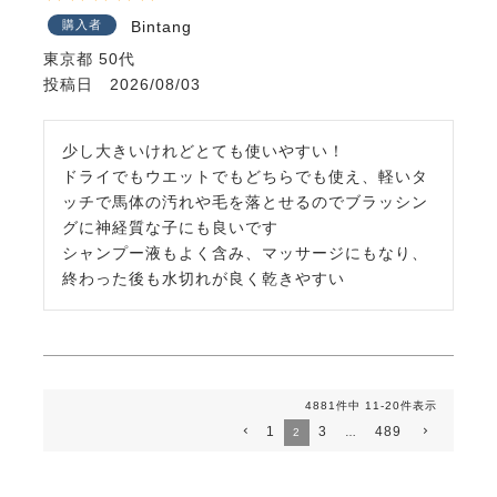
購入者
Bintang
東京都
50代
投稿日
2026/08/03
少し大きいけれどとても使いやすい！

ドライでもウエットでもどちらでも使え、軽いタ
ッチで馬体の汚れや毛を落とせるのでブラッシン
グに神経質な子にも良いです

シャンプー液もよく含み、マッサージにもなり、
終わった後も水切れが良く乾きやすい
4881
件中
11
-
20
件表示
1
3
489
2
…