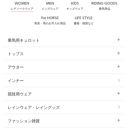
WOMEN
MEN
KIDS
RIDING GOODS
レディースウェア
メンズウェア
キッズウェア
乗馬用品
for HORSE
LIFE STYLE
馬具・馬のお手入れ用品
書籍・雑貨など
乗馬用キュロット
トップス
すべてのキュロット
アウター
すべてのトップス
フルグリップ・尻革 キュロット
インナー
すべてのアウター
ポロシャツ
ニーグリップ・膝革 キュロット
競技用ウェア
コート
カットソー・Tシャツ・タンクトップ
ノーグリップ・共布 キュロット
レインウェア・レイングッズ
すべての競技用ウェア
ジャケット・ブルゾン
機能性シャツ・スポーツシャツ
ファッション雑貨
ショージャケット
ベスト
パーカー・トレーナー・スウェット