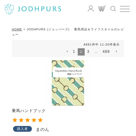
HOME
JODHPURS (ジョッパーズ) 乗馬用品＆ライフスタイルのレビ
ュー
4881
件中
11
-
20
件表示
1
3
489
2
…
乗馬ハンドブック
購入者
まのん