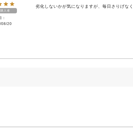
劣化しないかが気になりますが、毎日さりげな
購入者
日
/08/20