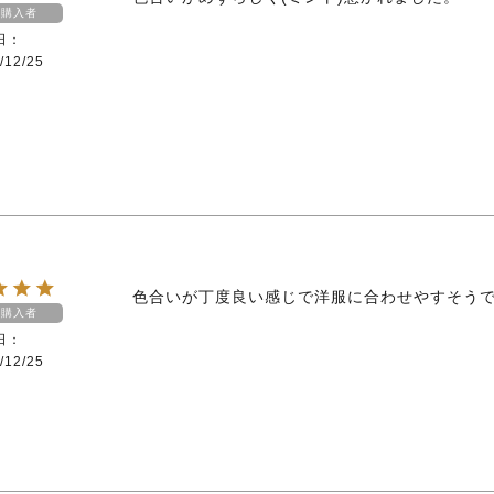
購入者
日
/12/25
色合いが丁度良い感じで洋服に合わせやすそう
購入者
日
/12/25