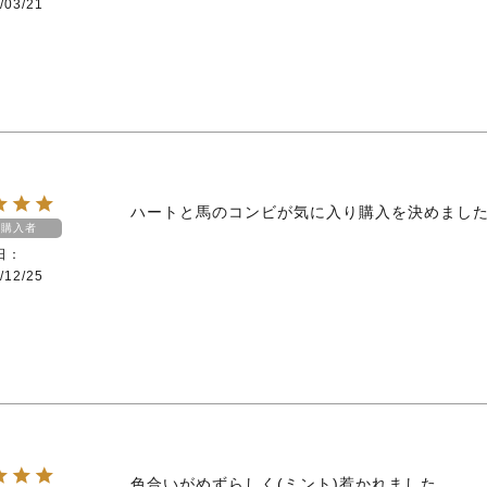
/03/21
ハートと馬のコンビが気に入り購入を決めまし
購入者
日
/12/25
色合いがめずらしく(ミント)惹かれました。