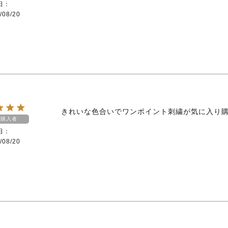
日
/08/20
きれいな色合いでワンポイント刺繍が気に入り
購入者
日
/08/20