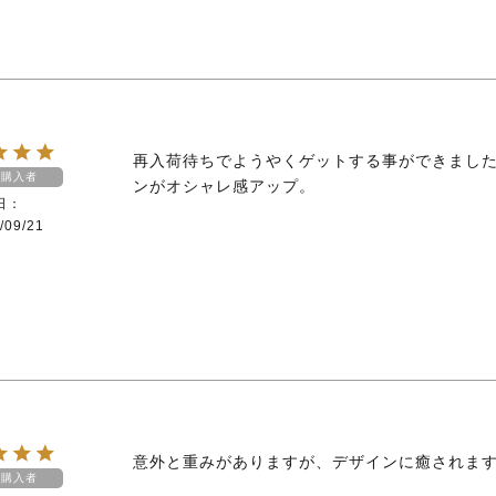
再入荷待ちでようやくゲットする事ができまし
購入者
ンがオシャレ感アップ。
日
/09/21
意外と重みがありますが、デザインに癒されま
購入者