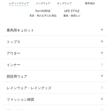
レディースウェア
メンズウェア
キッズウェア
乗馬用品
for HORSE
LIFE STYLE
馬具・馬のお手入れ用品
書籍・雑貨など
乗馬用キュロット
トップス
すべてのキュロット
アウター
すべてのトップス
フルグリップ・尻革 キュロット
インナー
すべてのアウター
ポロシャツ
ニーグリップ・膝革 キュロット
競技用ウェア
コート
カットソー・Tシャツ・タンクトップ
ノーグリップ・共布 キュロット
レインウェア・レイングッズ
すべての競技用ウェア
ジャケット・ブルゾン
機能性シャツ・スポーツシャツ
ファッション雑貨
ショージャケット
ベスト
パーカー・トレーナー・スウェット