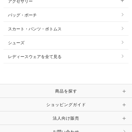
アクセサリー
すべてのファッション雑貨
ショーシャツ
その他 アウター
ニット・セーター
バッグ・ポーチ
すべてのアクセサリー
ソックス
タイ・タイピン・その他アクセサリー
シャツ・ブラウス・ワンピース
スカート・パンツ・ボトムス
リング
ベルト
その他 トップス
シューズ
ピアス・イヤリング
帽子・ヘア小物
レディースウェアを全て見る
ネックレス
マフラー・スカーフ・ストール・スヌード
ブレスレット・バングル・アンクレット
手袋
ピン・ブローチ・コサージュ
商品を探す
時計・財布・キーケース・革小物
ショッピングガイド
その他 アクセサリー
キーホルダー・チャーム・ストラップ
法人向け販売
その他 ファッション雑貨
お問い合わせ