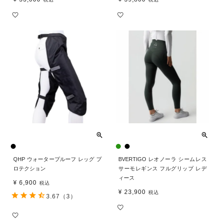
QHP ウォータープルーフ レッグ プ
BVERTIGO レオノーラ シームレス
ロテクション
サーモレギンス フルグリップ レデ
ィース
¥
6,900
税込
¥
23,900
税込
3.67
（3）