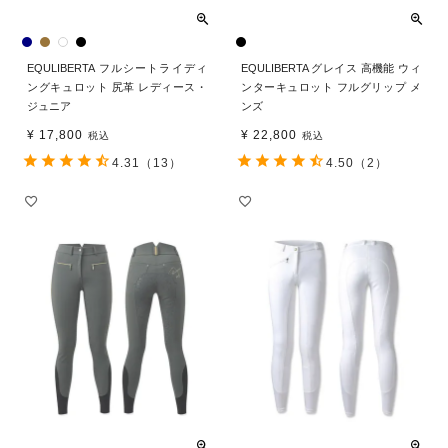
EQULIBERTA フルシートライディ
EQULIBERTA グレイス 高機能 ウィ
ングキュロット 尻革 レディース・
ンターキュロット フルグリップ メ
ジュニア
ンズ
¥
17,800
¥
22,800
税込
税込
4.31
（13）
4.50
（2）