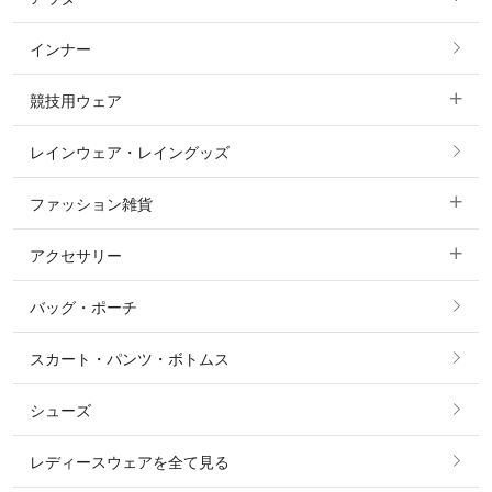
すべてのトップス
フルグリップ・尻革 キュロット
インナー
すべてのアウター
ポロシャツ
ニーグリップ・膝革 キュロット
競技用ウェア
コート
カットソー・Tシャツ・タンクトップ
ノーグリップ・共布 キュロット
レインウェア・レイングッズ
すべての競技用ウェア
ジャケット・ブルゾン
機能性シャツ・スポーツシャツ
ファッション雑貨
ショージャケット
ベスト
パーカー・トレーナー・スウェット
アクセサリー
すべてのファッション雑貨
ショーシャツ
その他 アウター
ニット・セーター
バッグ・ポーチ
すべてのアクセサリー
ソックス
タイ・タイピン・その他アクセサリー
シャツ・ブラウス・ワンピース
スカート・パンツ・ボトムス
リング
ベルト
その他 トップス
シューズ
ピアス・イヤリング
帽子・ヘア小物
レディースウェアを全て見る
ネックレス
マフラー・スカーフ・ストール・スヌード