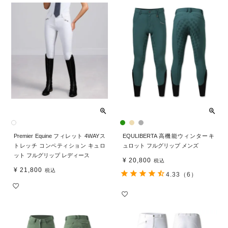
Premier Equine フィレット 4WAYス
EQULIBERTA 高機能ウィンターキ
トレッチ コンペティション キュロ
ュロット フルグリップ メンズ
ット フルグリップ レディース
¥
20,800
税込
¥
21,800
税込
4.33
（6）