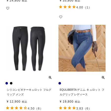
¥
24,800
¥
35,800
税込
税込
4.00
（1）
シリコンビギナーキュロット フルグ
EQULIBERTA デニム キュロット フ
リップ メンズ
ルグリップ レディース
¥
12,900
¥
19,800
税込
税込
4.50
（6）
3.83
（6）