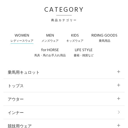
CATEGORY
商品カテゴリー
WOMEN
MEN
KIDS
RIDING GOODS
レディースウェア
メンズウェア
キッズウェア
乗馬用品
for HORSE
LIFE STYLE
馬具・馬のお手入れ用品
書籍・雑貨など
乗馬用キュロット
トップス
すべてのキュロット
アウター
すべてのトップス
フルグリップ・尻革 キュロット
インナー
すべてのアウター
ポロシャツ
ニーグリップ・膝革 キュロット
競技用ウェア
コート