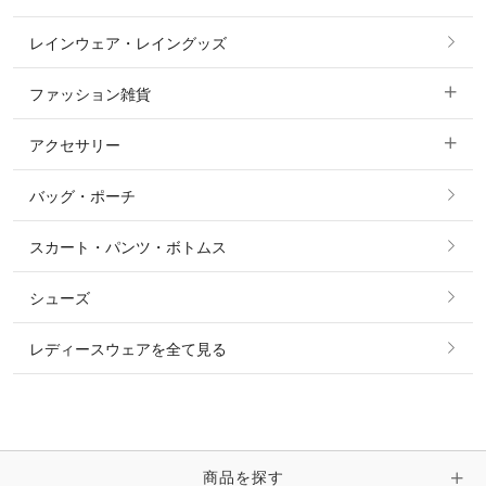
カットソー・Tシャツ・タンクトップ
ノーグリップ・共布 キュロット
レインウェア・レイングッズ
すべての競技用ウェア
ジャケット・ブルゾン
機能性シャツ・スポーツシャツ
ファッション雑貨
ショージャケット
ベスト
パーカー・トレーナー・スウェット
アクセサリー
すべてのファッション雑貨
ショーシャツ
その他 アウター
ニット・セーター
バッグ・ポーチ
すべてのアクセサリー
ソックス
タイ・タイピン・その他アクセサリー
シャツ・ブラウス・ワンピース
スカート・パンツ・ボトムス
リング
ベルト
その他 トップス
シューズ
ピアス・イヤリング
帽子・ヘア小物
レディースウェアを全て見る
ネックレス
マフラー・スカーフ・ストール・スヌード
ブレスレット・バングル・アンクレット
手袋
ピン・ブローチ・コサージュ
商品を探す
時計・財布・キーケース・革小物