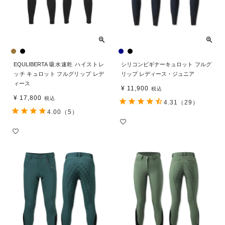
EQULIBERTA 吸水速乾 ハイストレ
シリコンビギナーキュロット フルグ
ッチ キュロット フルグリップ レデ
リップ レディース・ジュニア
ィース
¥
11,900
税込
¥
17,800
税込
4.31
（29）
4.00
（5）