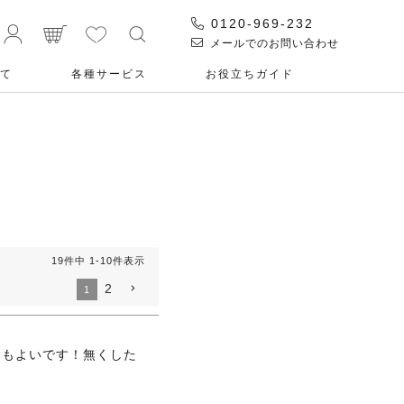
0120-969-232
メールでのお問い合わせ
て
各種サービス
お役⽴ちガイド
19
件中
1
-
10
件表示
2
1
さもよいです！無くした