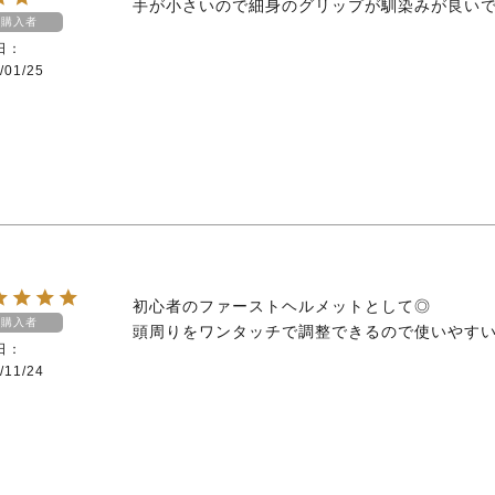
手が小さいので細身のグリップが馴染みが良い
購入者
日
/01/25
初心者のファーストヘルメットとして◎

購入者
頭周りをワンタッチで調整できるので使いやす
日
/11/24