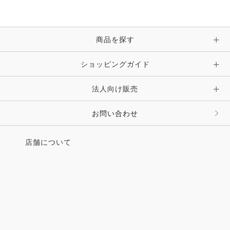
ブレスレット・バングル・アンクレット
手袋
ピン・ブローチ・コサージュ
商品を探す
時計・財布・キーケース・革小物
ショッピングガイド
その他 アクセサリー
キーホルダー・チャーム・ストラップ
法人向け販売
その他 ファッション雑貨
お問い合わせ
店舗について