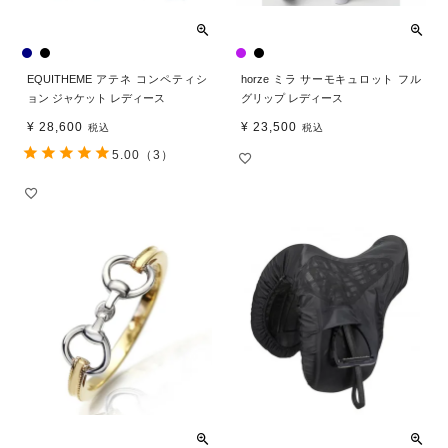
EQUITHEME アテネ コンペティシ
horze ミラ サーモキュロット フル
ョン ジャケット レディース
グリップ レディース
¥
28,600
¥
23,500
税込
税込
5.00
（3）