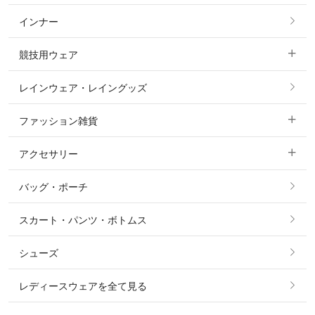
インナー
すべてのアウター
ポロシャツ
ニーグリップ・膝革 キュロット
競技用ウェア
コート
カットソー・Tシャツ・タンクトップ
ノーグリップ・共布 キュロット
レインウェア・レイングッズ
すべての競技用ウェア
ジャケット・ブルゾン
機能性シャツ・スポーツシャツ
ファッション雑貨
ショージャケット
ベスト
パーカー・トレーナー・スウェット
アクセサリー
すべてのファッション雑貨
ショーシャツ
その他 アウター
ニット・セーター
バッグ・ポーチ
すべてのアクセサリー
ソックス
タイ・タイピン・その他アクセサリー
シャツ・ブラウス・ワンピース
スカート・パンツ・ボトムス
リング
ベルト
その他 トップス
シューズ
ピアス・イヤリング
帽子・ヘア小物
レディースウェアを全て見る
ネックレス
マフラー・スカーフ・ストール・スヌード