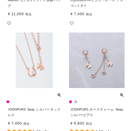
Aubrion エクエストリアン 頭絡 バッ
EQULIBERTA ビジューレース アス
グ
コットタイ
¥
11,000
¥
7,400
税込
税込
JODHPURS 3way シルバーネック
JODHPURS ホースチャーム 4way
レス
シルバーピアス
¥
7,400
¥
6,800
税込
税込