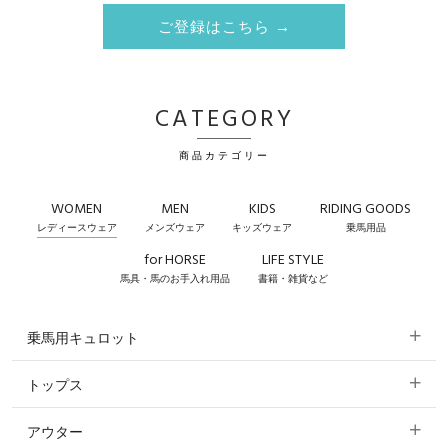
ご登録はこちら →
CATEGORY
商品カテゴリー
WOMEN
MEN
KIDS
RIDING GOODS
レディースウェア
メンズウェア
キッズウェア
乗馬用品
for HORSE
LIFE STYLE
馬具・馬のお手入れ用品
書籍・雑貨など
乗馬用キュロット
トップス
すべてのキュロット
アウター
すべてのトップス
フルグリップ・尻革 キュロット