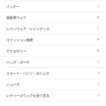
インナー
すべてのアウター
ポロシャツ
ニーグリップ・膝革 キュロット
競技用ウェア
コート
カットソー・Tシャツ・タンクトップ
ノーグリップ・共布 キュロット
レインウェア・レイングッズ
すべての競技用ウェア
ジャケット・ブルゾン
機能性シャツ・スポーツシャツ
ファッション雑貨
ショージャケット
ベスト
パーカー・トレーナー・スウェット
アクセサリー
すべてのファッション雑貨
ショーシャツ
その他 アウター
ニット・セーター
バッグ・ポーチ
すべてのアクセサリー
ソックス
タイ・タイピン・その他アクセサリー
シャツ・ブラウス・ワンピース
スカート・パンツ・ボトムス
リング
ベルト
その他 トップス
シューズ
ピアス・イヤリング
帽子・ヘア小物
レディースウェアを全て見る
ネックレス
マフラー・スカーフ・ストール・スヌード