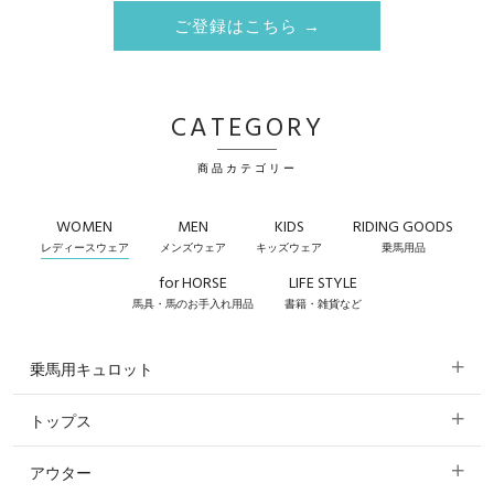
ご登録はこちら →
CATEGORY
商品カテゴリー
WOMEN
MEN
KIDS
RIDING GOODS
レディースウェア
メンズウェア
キッズウェア
乗馬用品
for HORSE
LIFE STYLE
馬具・馬のお手入れ用品
書籍・雑貨など
乗馬用キュロット
トップス
すべてのキュロット
アウター
すべてのトップス
フルグリップ・尻革 キュロット