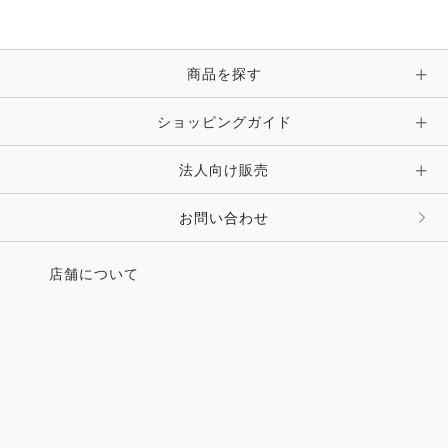
ブレスレット・バングル・アンクレット
手袋
ピン・ブローチ・コサージュ
商品を探す
時計・財布・キーケース・革小物
ショッピングガイド
その他 アクセサリー
キーホルダー・チャーム・ストラップ
法人向け販売
その他 ファッション雑貨
お問い合わせ
店舗について