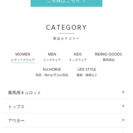
ご登録はこちら →
CATEGORY
商品カテゴリー
WOMEN
MEN
KIDS
RIDING GOODS
レディースウェア
メンズウェア
キッズウェア
乗馬用品
for HORSE
LIFE STYLE
馬具・馬のお手入れ用品
書籍・雑貨など
乗馬用キュロット
トップス
すべてのキュロット
アウター
すべてのトップス
フルグリップ・尻革 キュロット