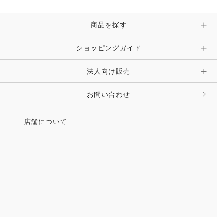
手袋
ピン・ブローチ・コサージュ
商品を探す
時計・財布・キーケース・革小物
ショッピングガイド
その他 アクセサリー
キーホルダー・チャーム・ストラップ
法人向け販売
その他 ファッション雑貨
お問い合わせ
店舗について