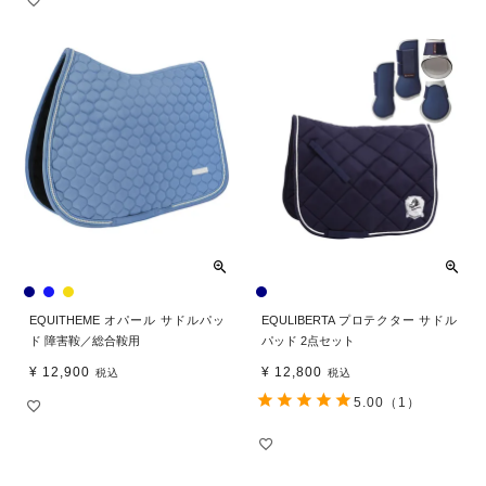
EQUITHEME オパール サドルパッ
EQULIBERTA プロテクター サドル
ド 障害鞍／総合鞍用
パッド 2点セット
¥
12,900
¥
12,800
税込
税込
5.00
（1）