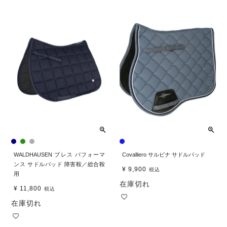
WALDHAUSEN ブレス パフォーマ
Covalliero サルビナ サドルパッド
ンス サドルパッド 障害鞍／総合鞍
¥
9,900
税込
用
在庫切れ
¥
11,800
税込
在庫切れ