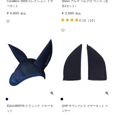
Covalliero ’26SSコレクション イヤ
Shires アルマ ベルクロ ワンコ（左
ーネット
右1セット）
¥
4,800
¥
3,980
税込
税込
4.10
（10）
EQULIBERTA クラシック イヤーネ
QHP サウンドレス イヤーネット イ
ット
ンナー