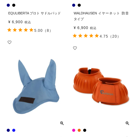
EQULIBERTA プロト サドルパッド
WALDHAUSEN イヤーネット 防音
タイプ
¥
6,900
税込
¥
6,900
税込
5.00
（8）
4.75
（20）