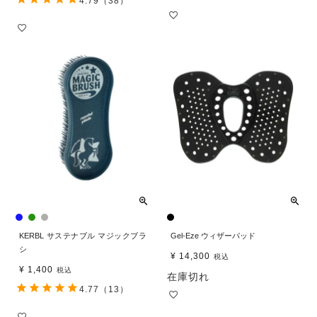
4.79
（38）
KERBL サステナブル マジックブラ
Gel-Eze ウィザーパッド
シ
¥
14,300
税込
¥
1,400
税込
在庫切れ
4.77
（13）