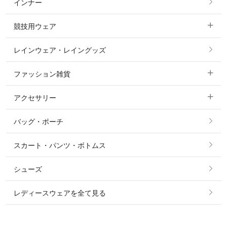
インナー
すべてのアウター
ポロシャツ
ニーグリップ・膝革 キュロット
競技用ウェア
コート
カットソー・Tシャツ・タンクトップ
ノーグリップ・共布 キュロット
レインウェア・レイングッズ
すべての競技用ウェア
ジャケット・ブルゾン
機能性シャツ・スポーツシャツ
ファッション雑貨
ショージャケット
ベスト
パーカー・トレーナー・スウェット
アクセサリー
すべてのファッション雑貨
ショーシャツ
その他 アウター
ニット・セーター
バッグ・ポーチ
すべてのアクセサリー
ソックス
タイ・タイピン・その他アクセサリー
シャツ・ブラウス・ワンピース
スカート・パンツ・ボトムス
リング
ベルト
その他 トップス
シューズ
ピアス・イヤリング
帽子・ヘア小物
レディースウェアを全て見る
ネックレス
マフラー・スカーフ・ストール・スヌード
ブレスレット・バングル・アンクレット