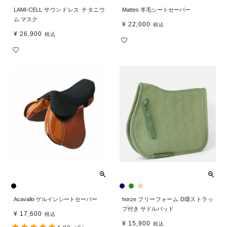
LAMI-CELL サウンドレス チタニウ
Mattes 羊毛シートセーバー
ム マスク
¥
22,000
税込
¥
26,900
税込
Acavallo ゲルインシートセーバー
horze フリーフォーム D環ストラッ
プ付き サドルパッド
¥
17,600
税込
¥
15,900
税込