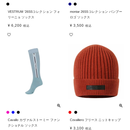
VESTRUM ’26SSコレクション フォ
montar 26SSコレクション バンブー
リーニョ ソックス
ロゴ ソックス
¥
6,200
¥
3,500
税込
税込
Cavallo カヴァルストーミー ファン
Covalliero フリース ニットキャップ
クショナル ソックス
¥
3,100
税込