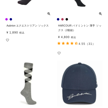
Aubrion エクエストリアン ソックス
HARCOUR バドミントン 薄手 ソッ
クス（2枚組）
¥
1,890
税込
¥
4,800
税込
4.55
（31）