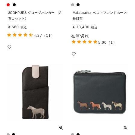
JODHPURS グローブハンガー （左
Mala Leather ベストフレンドホース
右１セット）
長財布
¥
680
¥
13,400
税込
税込
4.27
（11）
在庫切れ
5.00
（1）