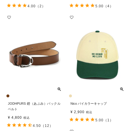
4.00
（2）
5.00
（4）
JODHPURS 鐙（あぶみ）バックル
Nico バイカラーキャップ
ベルト
¥
2,900
税込
¥
4,800
税込
5.00
（1）
4.50
（12）