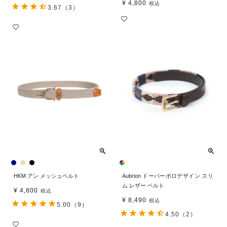
¥
4,800
税込
3.67
（3）
HKM アン メッシュベルト
Aubrion ドーバーポロデザイン スリ
ム レザー ベルト
¥
4,800
税込
¥
8,490
税込
5.00
（9）
4.50
（2）