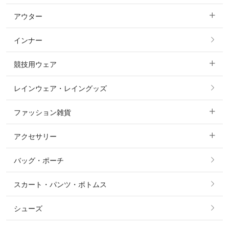
アウター
すべてのトップス
フルグリップ・尻革 キュロット
インナー
すべてのアウター
ポロシャツ
ニーグリップ・膝革 キュロット
競技用ウェア
コート
カットソー・Tシャツ・タンクトップ
ノーグリップ・共布 キュロット
レインウェア・レイングッズ
すべての競技用ウェア
ジャケット・ブルゾン
機能性シャツ・スポーツシャツ
ファッション雑貨
ショージャケット
ベスト
パーカー・トレーナー・スウェット
アクセサリー
すべてのファッション雑貨
ショーシャツ
その他 アウター
ニット・セーター
バッグ・ポーチ
すべてのアクセサリー
ソックス
タイ・タイピン・その他アクセサリー
シャツ・ブラウス・ワンピース
スカート・パンツ・ボトムス
リング
ベルト
その他 トップス
シューズ
ピアス・イヤリング
帽子・ヘア小物