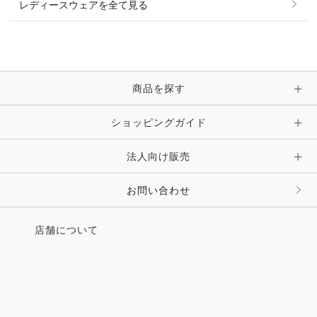
レディースウェアを全て見る
ネックレス
マフラー・スカーフ・ストール・スヌード
ブレスレット・バングル・アンクレット
手袋
ピン・ブローチ・コサージュ
商品を探す
時計・財布・キーケース・革小物
ショッピングガイド
その他 アクセサリー
キーホルダー・チャーム・ストラップ
法人向け販売
その他 ファッション雑貨
お問い合わせ
店舗について