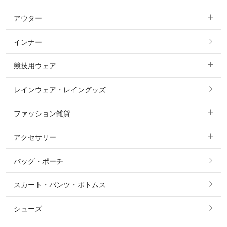
アウター
すべてのトップス
フルグリップ・尻革 キュロット
インナー
すべてのアウター
ポロシャツ
ニーグリップ・膝革 キュロット
競技用ウェア
コート
カットソー・Tシャツ・タンクトップ
ノーグリップ・共布 キュロット
レインウェア・レイングッズ
すべての競技用ウェア
ジャケット・ブルゾン
機能性シャツ・スポーツシャツ
ファッション雑貨
ショージャケット
ベスト
パーカー・トレーナー・スウェット
アクセサリー
すべてのファッション雑貨
ショーシャツ
その他 アウター
ニット・セーター
バッグ・ポーチ
すべてのアクセサリー
ソックス
タイ・タイピン・その他アクセサリー
シャツ・ブラウス・ワンピース
スカート・パンツ・ボトムス
リング
ベルト
その他 トップス
シューズ
ピアス・イヤリング
帽子・ヘア小物