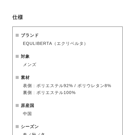
【バックスタイルのエレガント化】
以前の目立ちやすかった再帰反射材（リフレクター）
仕様
の配色を廃止し、ジャケット本体と同じシルバー系の
パイピングに変更。これにより、商品の持つエレガン
トなイメージに調和する、落ち着いたバックスタイル
ブランド
を実現しました。
EQULIBERTA（エクリベルタ）
【品質と着映えの向上】
対象
縫製技術を改善し、旧モデルよりもさらに美しく丁寧
メンズ
な仕上がりに。
ファスナーの変更と縫製の向上により、全体に締まり
素材
と統一感が生まれ、着る人をより一層スタイリッシュ
表側 : ポリエステル92% / ポリウレタン8%
に見せるデザインに進化しました。
裏側 : ポリエステル100%
原産国
・美しいシルエット
中国
横から見るとまるで燕尾服のように裾がすらりと流
れ、正面からみるとフレアコートのように裾が広がる
シーズン
シルエットは、デザイナーがこだわり抜いて仕上げた
春／秋／冬