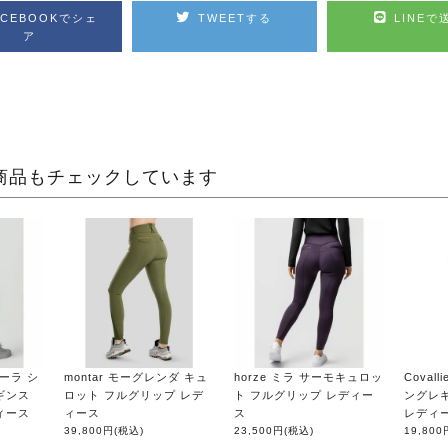
ACEBOOKでシェ
TWEETする
LINEで
ア
商品もチェックしています
ノーラ シ
montar モーグレンダ キュ
horze ミラ サーモキュロッ
Coval
ギンス
ロット フルグリップ レデ
ト フルグリップ レディー
ングレ
ィース
ィース
ス
レディ
39,800円
(税込)
23,500円
(税込)
19,800