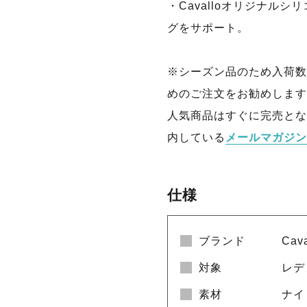
・Cavalloオリジナル
グをサポート。
※シーズン品のため入荷数
めのご注文をお勧めします
人気商品はすぐに完売とな
内している
メールマガジン
仕様
ブランド
Cav
対象
レデ
素材
ナイ