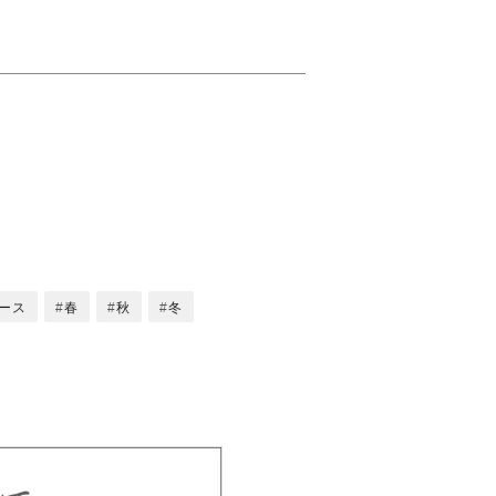
ース
春
秋
冬