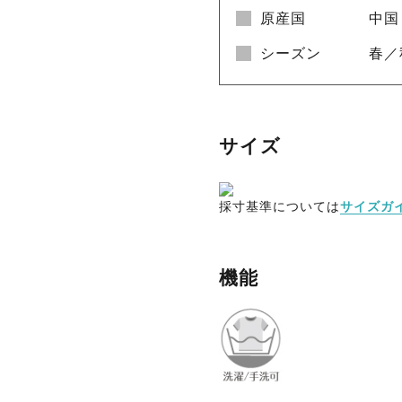
原産国
中国
シーズン
春／
サイズ
採寸基準については
サイズガ
機能