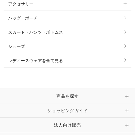
アクセサリー
すべてのファッション雑貨
ショーシャツ
その他 アウター
ニット・セーター
バッグ・ポーチ
すべてのアクセサリー
ソックス
タイ・タイピン・その他アクセサリー
シャツ・ブラウス・ワンピース
スカート・パンツ・ボトムス
リング
ベルト
その他 トップス
シューズ
ピアス・イヤリング
帽子・ヘア小物
レディースウェアを全て見る
ネックレス
マフラー・スカーフ・ストール・スヌード
ブレスレット・バングル・アンクレット
手袋
ピン・ブローチ・コサージュ
商品を探す
時計・財布・キーケース・革小物
ショッピングガイド
その他 アクセサリー
キーホルダー・チャーム・ストラップ
法人向け販売
その他 ファッション雑貨