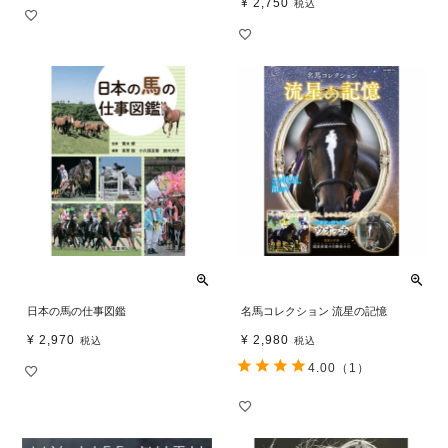
¥
2,750
税込
日本の馬の仕事図鑑
名馬コレクション 流星の記憶
¥
2,970
¥
2,980
税込
税込
4.00
（1）