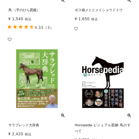
馬 （手のひら図鑑）
ボス猫メトとメイショウドトウ
¥
1,540
¥
1,650
税込
税込
4.33
（3）
サラブレッド大辞典
Horsepedia ビジュアル図解 馬のす
べて
¥
2,420
税込