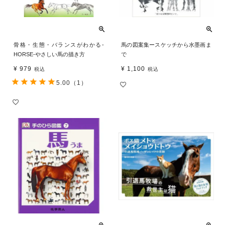
骨格・生態・バランスがわかる‐
馬の図案集ースケッチから水墨画ま
HORSE‐やさしい馬の描き方
で
¥
979
¥
1,100
税込
税込
5.00
（1）