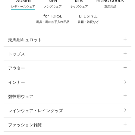
WOMEN
MEN
KIDS
RIDING GOODS
レディースウェア
メンズウェア
キッズウェア
乗馬用品
for HORSE
LIFE STYLE
馬具・馬のお手入れ用品
書籍・雑貨など
乗馬用キュロット
トップス
すべてのキュロット
アウター
すべてのトップス
フルグリップ・尻革 キュロット
インナー
すべてのアウター
ポロシャツ
ニーグリップ・膝革 キュロット
競技用ウェア
コート
カットソー・Tシャツ・タンクトップ
ノーグリップ・共布 キュロット
レインウェア・レイングッズ
すべての競技用ウェア
ジャケット・ブルゾン
機能性シャツ・スポーツシャツ
ファッション雑貨
ショージャケット
ベスト
パーカー・トレーナー・スウェット