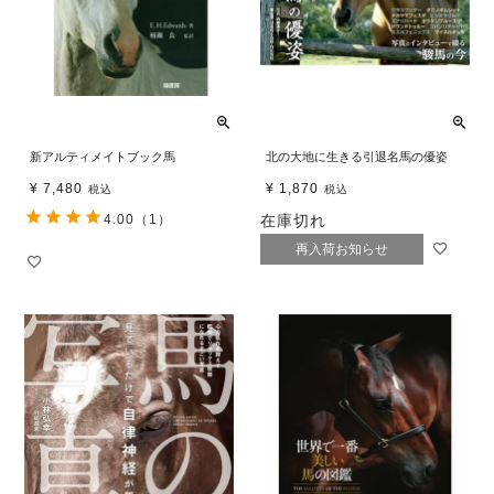
新アルティメイトブック馬
北の大地に生きる引退名馬の優姿
¥
7,480
¥
1,870
税込
税込
4.00
（1）
在庫切れ
再入荷お知らせ