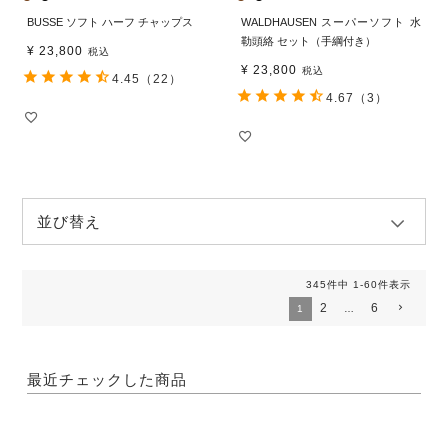
BUSSE ソフト ハーフ チャップス
WALDHAUSEN スーパーソフト 水
勒頭絡 セット（手綱付き）
¥
23,800
税込
¥
23,800
税込
4.45
（22）
4.67
（3）
並び替え
345
件中
1
-
60
件表示
2
6
1
…
最近チェックした商品