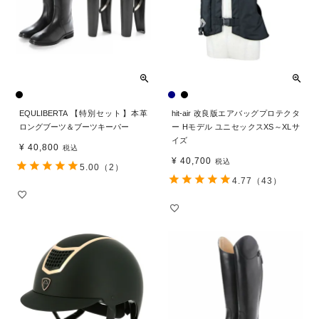
EQULIBERTA 【特別セット】本革
hit-air 改良版エアバッグプロテクタ
ロングブーツ＆ブーツキーパー
ー Hモデル ユニセックスXS～XLサ
イズ
¥
40,800
税込
¥
40,700
税込
5.00
（2）
4.77
（43）