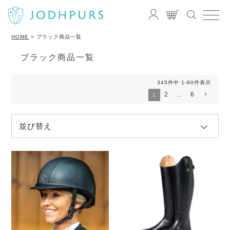
HOME
ブラック商品一覧
ブラック商品一覧
345
件中
1
-
60
件表示
2
6
1
…
並び替え