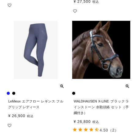
¥
27,500
税込
LeMieux エアフロー レギンス フル
WALDHAUSEN X-LINE ブラックラ
グリップ レディース
インストーン 水勒頭絡 セット（手
綱付き）
¥
26,900
税込
¥
26,800
税込
4.50
（2）