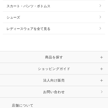
シャツ・ブラウス・ワンピース
スカート・パンツ・ボトムス
リング
ベルト
その他 トップス
シューズ
ピアス・イヤリング
帽子・ヘア小物
レディースウェアを全て見る
ネックレス
マフラー・スカーフ・ストール・スヌード
ブレスレット・バングル・アンクレット
手袋
ピン・ブローチ・コサージュ
商品を探す
時計・財布・キーケース・革小物
ショッピングガイド
その他 アクセサリー
キーホルダー・チャーム・ストラップ
法人向け販売
その他 ファッション雑貨
お問い合わせ
店舗について