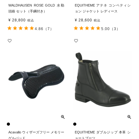
WALDHAUSEN ROSE GOLD 水勒
EQUITHEME アテネ コンペティシ
頭絡 セット（手綱付き）
ョン ジャケット レディース
¥
28,800
¥
28,600
税込
税込
4.86
（7）
5.00
（3）
Acavallo ウィザーズフリー メモリー
EQUITHEME ダブルジップ 本革 シ
ゲルパッド
ョートブーツ