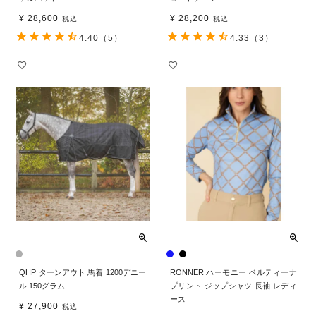
¥
28,600
¥
28,200
税込
税込
4.40
（5）
4.33
（3）
QHP ターンアウト 馬着 1200デニー
RONNER ハーモニー ベルティーナ
ル 150グラム
プリント ジップシャツ 長袖 レディ
ース
¥
27,900
税込