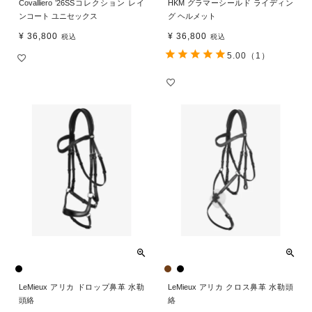
Covalliero ’26SSコレクション レイ
HKM グラマーシールド ライディン
ンコート ユニセックス
グ ヘルメット
¥
36,800
¥
36,800
税込
税込
5.00
（1）
LeMieux アリカ ドロップ鼻革 水勒
LeMieux アリカ クロス鼻革 水勒頭
頭絡
絡