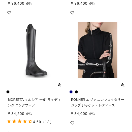
¥
36,400
¥
36,400
税込
税込
MORETTA マルシア 合皮 ライディ
RONNER エヴァ エンブロイダリー
ング ロングブーツ
ジップ ジャケット レディース
¥
34,200
¥
34,000
税込
税込
4.50
（18）