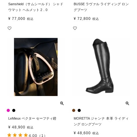
Samshield（サムシールド） シャド
BUSSE ラヴァル ライディング ロン
ウマット ヘルメット 2．0
グブーツ
¥
77,000
¥
72,800
税込
税込
LeMieux ベクター セーフティ鐙
MORETTA ジャンナ 本革 ライディ
ング ロングブーツ
¥
48,900
税込
¥
48,600
税込
4.00
（1）