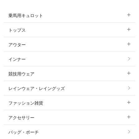
乗馬用キュロット
トップス
すべてのキュロット
アウター
すべてのトップス
フルグリップ・尻革 キュロット
インナー
すべてのアウター
ポロシャツ
ニーグリップ・膝革 キュロット
競技用ウェア
コート
カットソー・Tシャツ・タンクトップ
ノーグリップ・共布 キュロット
レインウェア・レイングッズ
すべての競技用ウェア
ジャケット・ブルゾン
機能性シャツ・スポーツシャツ
ファッション雑貨
ショージャケット
ベスト
パーカー・トレーナー・スウェット
アクセサリー
すべてのファッション雑貨
ショーシャツ
その他 アウター
ニット・セーター
バッグ・ポーチ
すべてのアクセサリー
ソックス
タイ・タイピン・その他アクセサリー