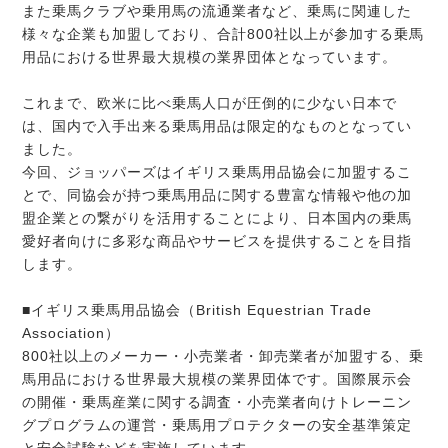
また乗馬クラブや乗用馬の流通業者など、乗馬に関連した
様々な企業も加盟しており、合計800社以上が参加する乗馬
用品における世界最大規模の業界団体となっています。
これまで、欧米に比べ乗馬人口が圧倒的に少ない日本で
は、国内で入手出来る乗馬用品は限定的なものとなってい
ました。
今回、ジョッパーズはイギリス乗馬用品協会に加盟するこ
とで、同協会が持つ乗馬用品に関する豊富な情報や他の加
盟企業との繋がりを活用することにより、日本国内の乗馬
愛好者向けに多彩な商品やサービスを提供することを目指
します。
■イギリス乗馬用品協会（British Equestrian Trade
Association）
800社以上のメーカー・小売業者・卸売業者が加盟する、乗
馬用品における世界最大規模の業界団体です。国際展示会
の開催・乗馬産業に関する調査・小売業者向けトレーニン
グプログラムの運営・乗馬用プロテクターの安全基準策定