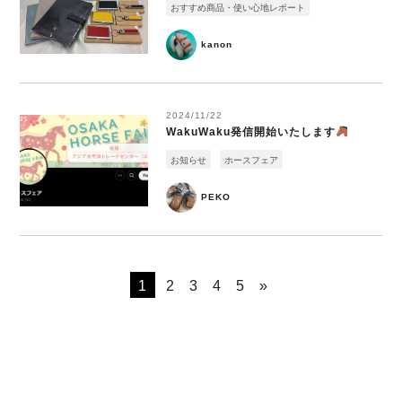
おすすめ商品・使い心地レポート
kanon
2024/11/22
WakuWaku発信開始いたします
お知らせ
ホースフェア
PEKO
1
2
3
4
5
»