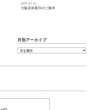
2025.01.01
2026.08.05
大阪店休業日のご案内
馬術（17）【～
が調教者～118】
月別アーカイブ