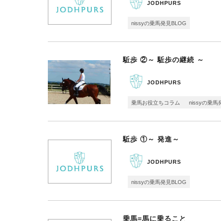
JODHPURS
nissyの乗馬発見BLOG
駈歩 ②～ 駈歩の継続 ～
JODHPURS
乗馬お役立ちコラム
nissyの乗馬
駈歩 ①～ 発進～
JODHPURS
nissyの乗馬発見BLOG
乗馬=馬に乗ること