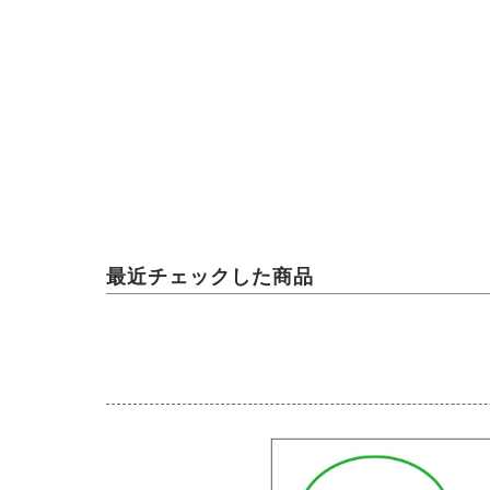
2026.08.05
.08.05
馬のおやつ New Flavor登場
（18）【～馬にたずさわる人全て
教者～119】
最近チェックした商品