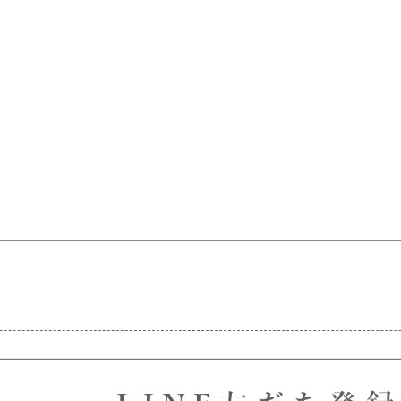
2026.07.15
ノーザンマスターズ・ホースショー
2026 POPUP出店！
2026.07.18
鞭はいかがですかっ☆