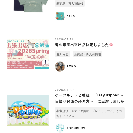
新商品・再入荷情報
nako
2026/04/11
春の銀座出張出店決定しました
お知らせ
新商品・再入荷情報
PEKO
2026/01/30
ケーブルテレビ番組 「DayTripper ～
日帰り関西の歩き方～」に出演しました
衣装提供、メディア掲載、プレスリリース、その
他トピックス
JODHPURS