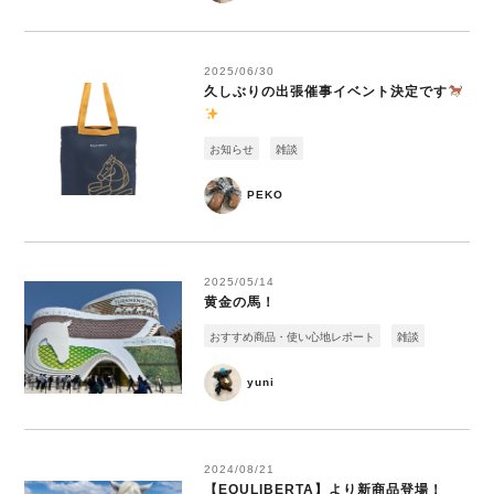
2025/06/30
久しぶりの出張催事イベント決定です
お知らせ
雑談
PEKO
2025/05/14
黄金の馬！
おすすめ商品・使い心地レポート
雑談
yuni
2024/08/21
【EQULIBERTA】より新商品登場！