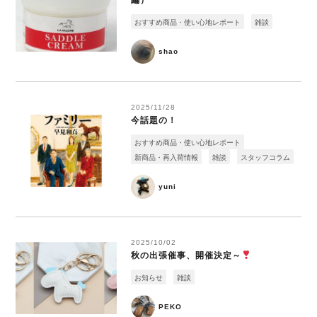
編）
おすすめ商品・使い心地レポート
雑談
shao
2025/11/28
今話題の！
おすすめ商品・使い心地レポート
新商品・再入荷情報
雑談
スタッフコラム
yuni
2025/10/02
秋の出張催事、開催決定～
お知らせ
雑談
PEKO