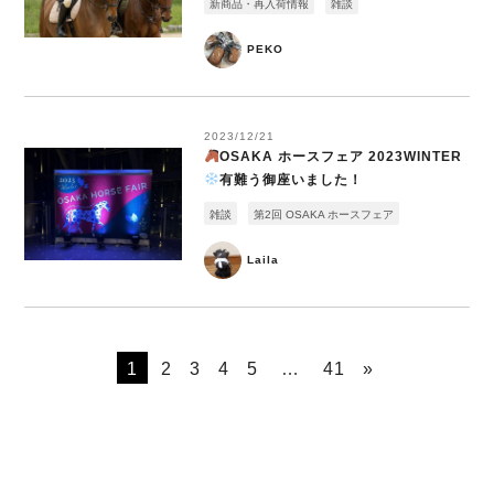
新商品・再入荷情報
雑談
PEKO
2023/12/21
OSAKA ホースフェア 2023WINTER
有難う御座いました！
雑談
第2回 OSAKA ホースフェア
Laila
1
2
3
4
5
…
41
»