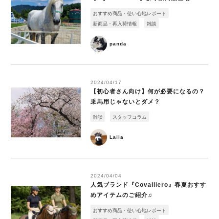
おすすめ商品・使い心地レポート
新商品・再入荷情報
雑談
panda
2024/04/17
【初心者さん向け】何が必要になるの？
乗馬用じゃないとダメ？
雑談
スタッフコラム
Laila
2024/04/04
人気ブランド『Covalliero』春夏おすす
めアイテムのご紹介♫
おすすめ商品・使い心地レポート