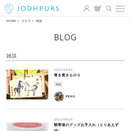
HOME
ブログ
雑談
BLOG
雑談
2021/03/05
尊き貴きもの☆
雑談
PEKO
2021/09/10
騎乗後のグッズお手入れ（とりあえず