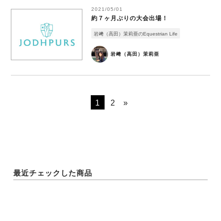
2021/05/01
約７ヶ月ぶりの大会出場！
岩﨑（高田）茉莉亜のEquestrian Life
岩﨑（高田）茉莉亜
1
2
»
最近チェックした商品