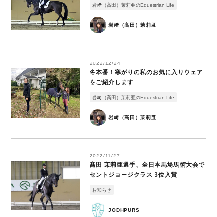
岩﨑（高田）茉莉亜のEquestrian Life
岩﨑（高田）茉莉亜
2022/12/24
冬本番！寒がりの私のお気に入りウェア
をご紹介します
岩﨑（高田）茉莉亜のEquestrian Life
岩﨑（高田）茉莉亜
2022/11/27
髙田 茉莉亜選手、全日本馬場馬術大会で
セントジョージクラス 3位入賞
お知らせ
JODHPURS