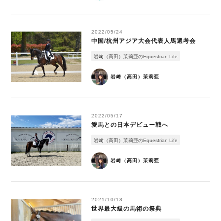
2022/05/24
中国/杭州アジア大会代表人馬選考会
岩﨑（高田）茉莉亜のEquestrian Life
岩﨑（高田）茉莉亜
2022/05/17
愛馬との日本デビュー戦へ
岩﨑（高田）茉莉亜のEquestrian Life
岩﨑（高田）茉莉亜
2021/10/18
世界最大級の馬術の祭典