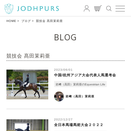
HOME
ブログ
競技会 髙田茉莉亜
BLOG
競技会 髙田茉莉亜
2023/06/01
中国/杭州アジア大会代表人馬選考会
岩﨑（高田）茉莉亜のEquestrian Life
岩﨑（高田）茉莉亜
2022/12/27
全日本馬場馬術大会２０２２