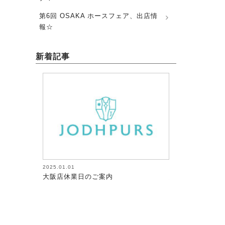
第6回 OSAKA ホースフェア、出店情
報☆
新着記事
2025.01.01
2026.08.05
大阪店休業日のご案内
馬術（17）【～
が調教者～118】