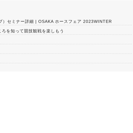
）セミナー詳細 | OSAKA ホースフェア 2023WINTER
ころを知って競技観戦を楽しもう
。
2026.08.05
馬術（17）【～馬にたず
が調教者～118】