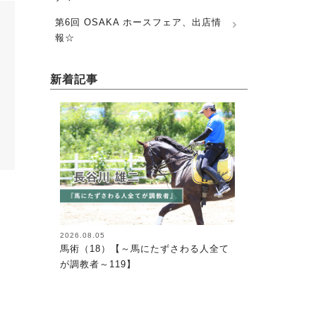
第6回 OSAKA ホースフェア、出店情
報☆
新着記事
2026.08.05
2026.08.05
馬のおやつ New F
さわる人全て
馬術（18）【～馬にたずさわる人全て
が調教者～119】