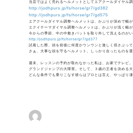
当店ではよく売れるヘルメットとしてエアクールダイヤル調
http://jodhpurs.jp/fs/horse/gr7/gd382
http://jodhpurs.jp/fs/horse/gr7/gd575
エアクールダイヤル調整ヘルメットは、かぶりが深めで幅が
エクイテーマダイヤル調整ヘルメットは、かぶりが浅く幅が
今からの季節、中の中敷きパットを取り外して洗えるのがい
http://jodhpurs.jp/fs/horse/gr7/gd377
試着した際、頭を前後に何度かウンウンと激しく揺さぶって
さぁ、大事な頭を守るヘルメット。しっかり合ったものを選
週末、レッスンの予約が取れなかった私は、お家でテレビ。
グランドジャンプの大障害。そして、３歳の王者を決める大
どんな条件でも乗りこなす彼らはプロとは言え、やっぱり凄