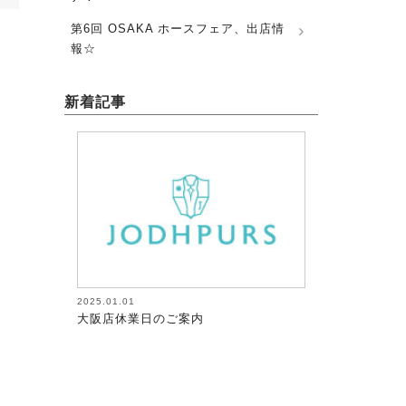
第6回 OSAKA ホースフェア、出店情
報☆
新着記事
2025.01.01
2026.08.05
大阪店休業日のご案内
馬術（17）【～
が調教者～118】