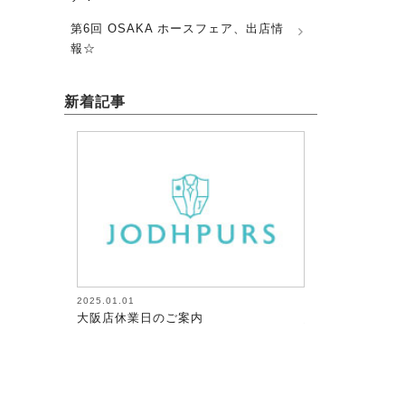
第6回 OSAKA ホースフェア、出店情
報☆
新着記事
2025.01.01
2026.08.05
大阪店休業日のご案内
馬術（17）【～
が調教者～118】