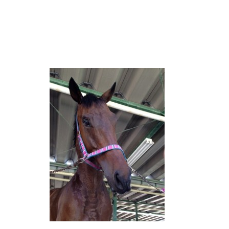
2026.08.05
.08.05
馬のおやつ New Flavor登場
（18）【～馬にたずさわる人全て
教者～119】