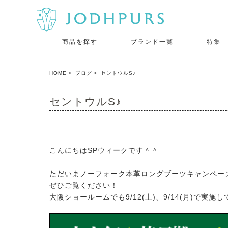
商品を探す
ブランド一覧
特集
HOME
ブログ
セントウルS♪
セントウルS♪
こんにちはSPウィークです＾＾
ただいまノーフォーク本革ロングブーツキャンペー
ぜひご覧ください！
大阪ショールームでも9/12(土)、9/14(月)で実施