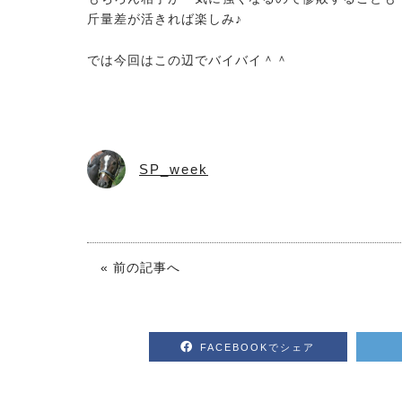
斤量差が活きれば楽しみ♪
では今回はこの辺でバイバイ＾＾
SP_week
« 前の記事へ
2026.08.05
2026.07.15
馬のおやつ New Flavor登場
ノーザンマスター
さわる人全て
2026 POPUP
FACEBOOKでシェア