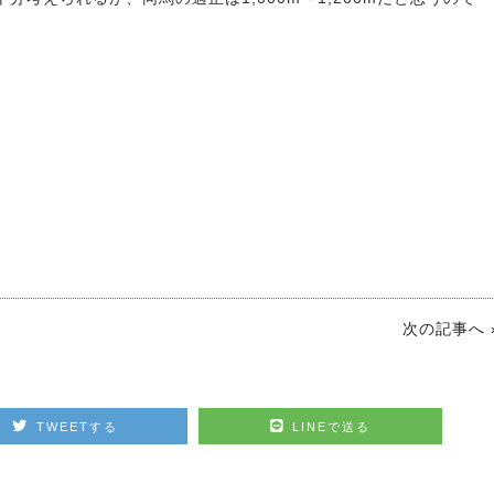
次の記事へ 
2025.01.0
ズ・ホースショー
大阪店休
出店！
TWEETする
LINEで送る
2026.07.18
鞭はいかがですかっ☆