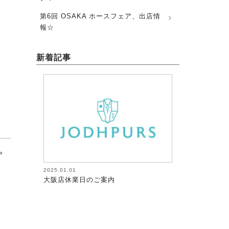
第6回 OSAKA ホースフェア、出店情
報☆
新着記事
»
1
2026.08.05
業日のご案内
馬術（17）【～馬にたずさわる人全て
が調教者～118】