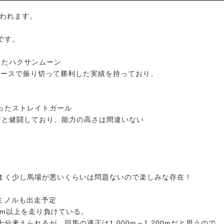
行われます。
です。
したハクサンムーン
レースで振り切って勝利した実績を持っており、
ったストレイトガール
着と健闘しており、能力の高さは間違いない
まく少し馬場が悪いくらいは問題ないので楽しみな存在！
ミノルも出走予定
00m以上を走り負けている。
考えられるが、同馬の適正は1,000m～1,200mだと思うので