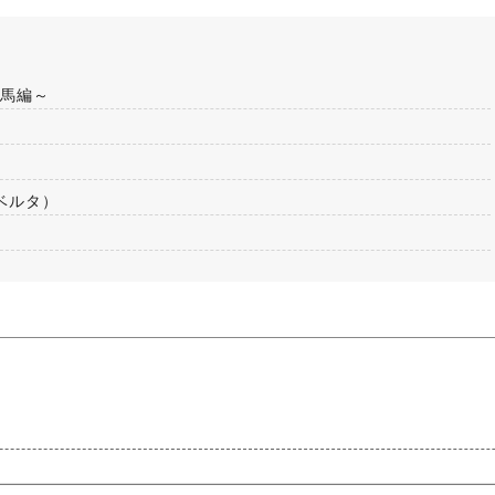
牡馬編～
リベルタ）