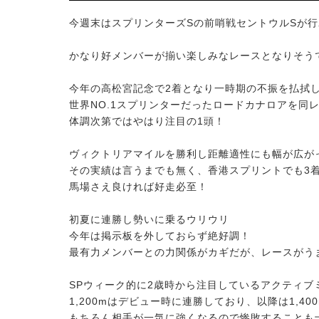
今週末はスプリンターズSの前哨戦セントウルSが
かなり好メンバーが揃い楽しみなレースとなりそう
今年の高松宮記念で2着となり一時期の不振を払拭
世界NO.1スプリンターだったロードカナロアを同
体調次第ではやはり注目の1頭！
ヴィクトリアマイルを勝利し距離適性にも幅が広が
その実績は言うまでも無く、香港スプリントでも3
馬場さえ良ければ好走必至！
初夏に連勝し勢いに乗るウリウリ
今年は掲示板を外しておらず絶好調！
最有力メンバーとの力関係がカギだが、レースがう
SPウィーク的に2歳時から注目しているアクティブ
1,200mはデビュー時に連勝しており、以降は1,4
もちろん相手が一気に強くなるので惨敗することも十分