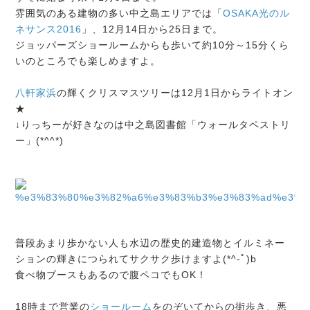
雰囲気のある建物の多い中之島エリアでは「
OSAKA光のル
ネサンス2016
」、12月14日から25日まで。
ジョッパーズショールームからも歩いて約10分～15分くら
いのところでも楽しめますよ。
八軒家浜
の輝くクリスマスツリーは12月1日からライトオン
★
↓りっちーが好きなのは中之島図書館「ウォールタペストリ
ー」(*^^*)
普段あまり歩かない人も水辺の歴史的建造物とイルミネー
ションの輝きにつられてサクサク歩けますよ(*^-ﾟ)b
食べ物ブースもあるので腹ペコでもOK！
18時まで営業の
ショールーム
をのぞいてからの街歩き、悪