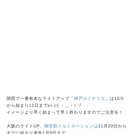
関西で一番有名なライトアップ「
神戸ルミナリエ
」は12/2
から始まり11日までε=┏( ・＿・）┛
イメージより早く始まって早く終わりますのでご注意を！
大阪のライトUP、
御堂筋イルミネーションは
11月20日から
すでに始まり来年1月9日まで。