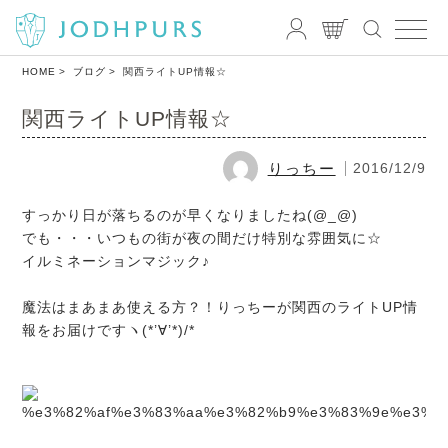
HOME
ブログ
関西ライトUP情報☆
関西ライトUP情報☆
りっちー
2016/12/9
すっかり日が落ちるのが早くなりましたね(@_@)
でも・・・いつもの街が夜の間だけ特別な雰囲気に☆
イルミネーションマジック♪
魔法はまあまあ使える方？！りっちーが関西のライトUP情
報をお届けですヽ(*’∀’*)/*