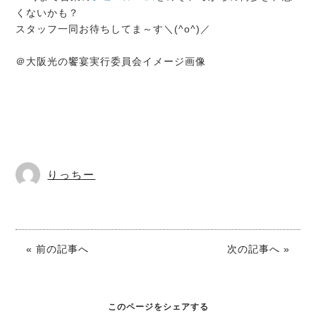
くないかも？
スタッフ一同お待ちしてま～す＼(^o^)／
＠大阪光の饗宴実行委員会イメージ画像
りっちー
« 前の記事へ
次の記事へ »
このページをシェアする