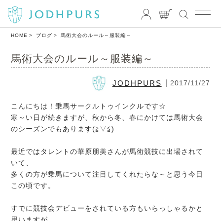
HOME
ブログ
馬術大会のルール～服装編～
馬術大会のルール～服装編～
JODHPURS
2017/11/27
こんにちは！乗馬サークルトゥインクルです☆
寒～い日が続きますが、秋から冬、春にかけては馬術大会
のシーズンでもあります(≧▽≦)
最近ではタレントの華原朋美さんが馬術競技に出場されて
いて、
多くの方が乗馬について注目してくれたらな～と思う今日
この頃です。
すでに競技会デビューをされている方もいらっしゃるかと
思いますが、