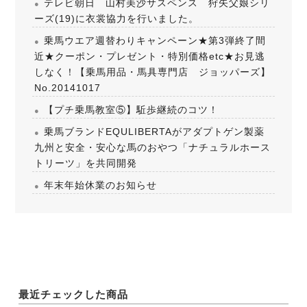
テレビ朝日 山村美沙サスペンス 狩矢父娘シリ
ーズ(19)に衣裳協力を行いました。
乗馬ウエア週替わりキャンペーン★第3弾終了間
近★クーポン・プレゼント・特別価格etc★お見逃
しなく！【乗馬用品・馬具専門店 ジョッパーズ】
No.20141017
【プチ乗馬教室⑤】駈歩継続のコツ！
乗馬ブランドEQULIBERTAがアダプトゲン製薬
九州と安全・安心な馬のおやつ「ナチュラルホース
トリーツ」を共同開発
年末年始休業のお知らせ
最近チェックした商品