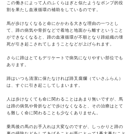
この働きによって人のふくらはぎと似たようなポンプ的役
割を果たし血液循環の補助をしているのです。
馬が歩けなくなると命にかかわる大きな理由の一つとし
て、蹄の病気や骨折などで着地と地面から離すということ
ができなくなると、蹄の血液循環が不順となり蹄組織の壊
死が引き起こされてしまうことなどが上げられます。
さらに蹄はとてもデリケートで病気になりやすい部位でも
あります。
蹄はいつも清潔に保たなければ蹄叉腐爛（ていさふらん）
は、すぐに引き起こしてしまいます。
人は歩けなくても命に関わることはあまり無いですが、馬
は蹄の病気や骨折などで歩けなくなると、その治療はとて
も難しく命に関わることも少なくありません。
乗馬後の馬のお手入れは大変なのですが、しっかりと蹄の
裏の掃除などをしてあげることが馬にとって1番大事なこと