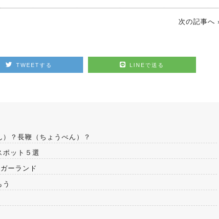
次の記事へ 
TWEETする
LINEで送る
ん）？長鞭（ちょうべん）？
スポット５選
 ガーランド
もう