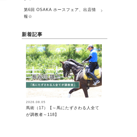
第6回 OSAKA ホースフェア、出店情
報☆
新着記事
2026.08.05
2026.08.05
馬術（17）【～馬にたずさわる人全て
馬術（18）【～
が調教者～118】
が調教者～119】