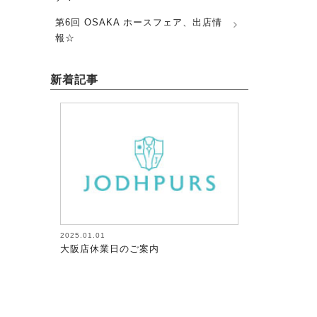
第6回 OSAKA ホースフェア、出店情
報☆
新着記事
2025.01.01
2026.08.05
大阪店休業日のご案内
馬術（17）【～
が調教者～118】