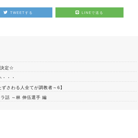
TWEETする
LINEで送る
催決定☆
い・・・
たずさわる人全てが調教者～6】
ラ話 ～林 伸伍選手 編