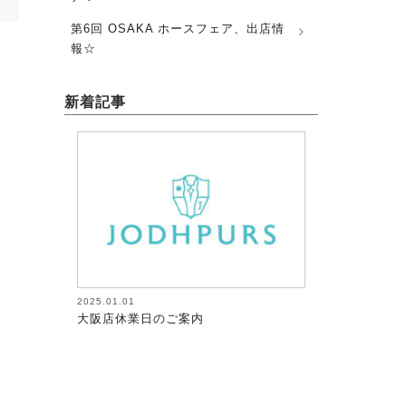
第6回 OSAKA ホースフェア、出店情
報☆
新着記事
2025.01.01
2026.08.05
大阪店休業日のご案内
馬術（17）【～
が調教者～118】