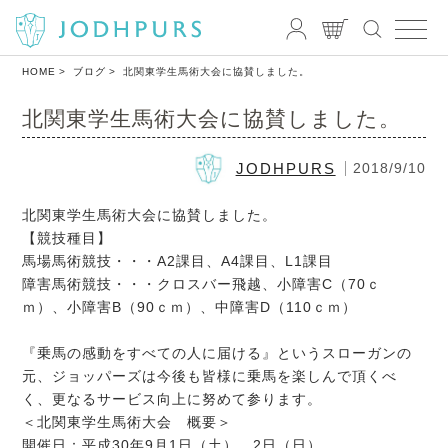
HOME
ブログ
北関東学生馬術大会に協賛しました。
北関東学生馬術大会に協賛しました。
JODHPURS
2018/9/10
北関東学生馬術大会に協賛しました。
【競技種目】
馬場馬術競技・・・A2課目、A4課目、L1課目
障害馬術競技・・・クロスバー飛越、小障害C（70ｃ
ｍ）、小障害B（90ｃｍ）、中障害D（110ｃｍ）
『乗馬の感動をすべての人に届ける』というスローガンの
元、ジョッパーズは今後も皆様に乗馬を楽しんで頂くべ
く、更なるサービス向上に努めて参ります。
＜北関東学生馬術大会 概要＞
開催日：平成30年9月1日（土）、2日（日）