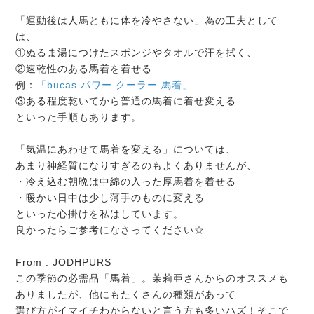
「運動後は人馬ともに体を冷やさない」為の工夫として
は、
①ぬるま湯につけたスポンジやタオルで汗を拭く、
②速乾性のある馬着を着せる
例：
「bucas パワー クーラー 馬着」
③ある程度乾いてから普通の馬着に着せ変える
といった手順もあります。
「気温にあわせて馬着を変える」については、
あまり神経質になりすぎるのもよくありませんが、
・冷え込む朝晩は中綿の入った厚馬着を着せる
・暖かい日中は少し薄手のものに変える
といった心掛けを私はしています。
良かったらご参考になさってください☆
From : JODHPURS
この季節の必需品「馬着」。茉莉亜さんからのオススメも
ありましたが、他にもたくさんの種類があって
選び方がイマイチわからないと言う方も多いハズ！そこで