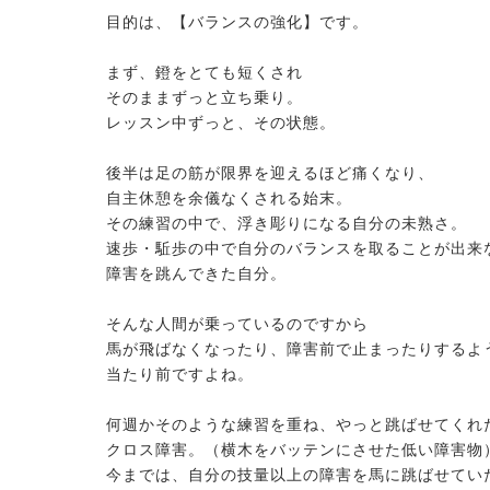
目的は、【バランスの強化】です。
まず、鐙をとても短くされ
そのままずっと立ち乗り。
レッスン中ずっと、その状態。
後半は足の筋が限界を迎えるほど痛くなり、
自主休憩を余儀なくされる始末。
その練習の中で、浮き彫りになる自分の未熟さ。
速歩・駈歩の中で自分のバランスを取ることが出来
障害を跳んできた自分。
そんな人間が乗っているのですから
馬が飛ばなくなったり、障害前で止まったりするよ
当たり前ですよね。
何週かそのような練習を重ね、やっと跳ばせてくれ
クロス障害。（横木をバッテンにさせた低い障害物
今までは、自分の技量以上の障害を馬に跳ばせてい