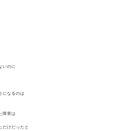
ないのに
うになるのは
た障害は
）
ただけだったと