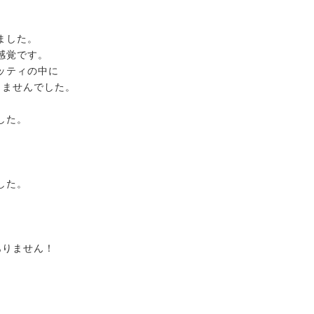
ました。
感覚です。
ッティの中に
きませんでした。
した。
した。
2026.07.15
ノーザンマスターズ・ホースショー
ありません！
2026 POPUP出店！
2026.07.18
鞭はいかがですかっ☆