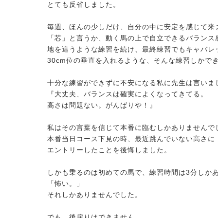
とても反省しました。
毎週、ほんの少しだけ、自分の中に安定を感じて来
「芯」と言うか、動く馬の上で自立できるバランス
地を這うような練習を続け、最終練習でもキャバレ
30cm位の垂直を入れるような、そんな練習しかで
十分な練習ができずに不安になる私に先生は言いま
『大丈夫、バランスは確実によくなってきてる。
高さは問題ない。がんばりや！』
私はその言葉を信じて本番に臨むしかありませんで
本番当日コース下見の時、最近跳んでいない高さに
エントリーしたことを後悔しました。
2026.08.05
.08.05
馬のおやつ New Flavor登場
（18）【～馬にたずさわる人全て
しかも乗るのは初めての馬で、練習時間は3分しか
教者～119】
「怖い。」
それしかありませんでした。
でも、後戻りはできません。