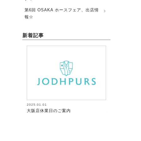
第6回 OSAKA ホースフェア、出店情
報☆
新着記事
2025.01.01
2026.08.05
大阪店休業日のご案内
馬術（17）【～
が調教者～118】