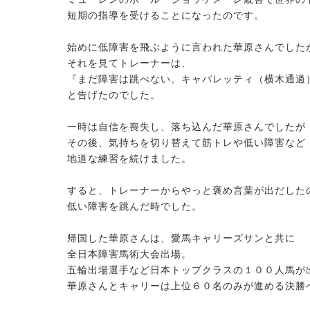
短期の指導を受けることになったのです。
始めに低障害を飛ぶように言われた華原さんでした
それを見てトレーナーは、
『まだ障害は跳べない。キャバレッティ（横木通過
と告げたのでした。
一時は自信を喪失し、落ち込んだ華原さんでしたが
その後、気持ちを切り替えて筋トレや低い障害など
地道な練習を続けました。
すると、トレーナーからやっと褒め言葉が出だした
低い障害を跳んだ時でした。
帰国した華原さんは、愛馬キャリーズサンと共に
全日本障害馬術大会出場。
五輪出場選手など日本トップクラスの１００人馬が
華原さんとキャリーは上位６０名のみが進める決勝