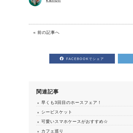
« 前の記事へ
FACEBOOKでシェア
関連記事
2026.08.05
.08.05
馬のおやつ New Flavor登場
早くも3回目のホースフェア！
（18）【～馬にたずさわる人全て
教者～119】
シービスケット
可愛いスマホケースがおすすめ☆
カフェ巡り