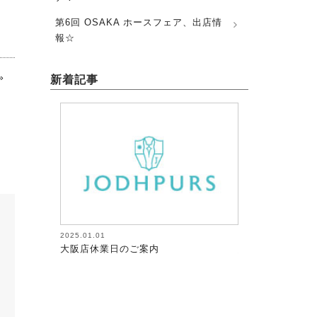
第6回 OSAKA ホースフェア、出店情
報☆
»
新着記事
2025.01.01
2026.08.05
大阪店休業日のご案内
馬術（17）【～
が調教者～118】