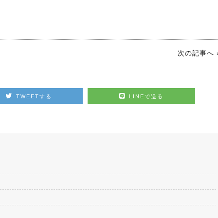
次の記事へ 
TWEETする
LINEで送る
2026.07.15
ノーザンマスターズ・ホースショー
2026 POPUP出店！
2026.07.18
鞭はいかがですかっ☆