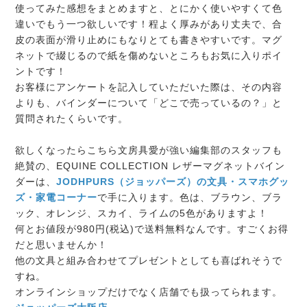
使ってみた感想をまとめますと、とにかく使いやすくて色
違いでもう一つ欲しいです！程よく厚みがあり丈夫で、合
皮の表面が滑り止めにもなりとても書きやすいです。マグ
ネットで綴じるので紙を傷めないところもお気に入りポイ
ントです！
お客様にアンケートを記入していただいた際は、その内容
よりも、バインダーについて「どこで売っているの？」と
質問されたくらいです。
欲しくなったらこちら
文房具愛が強い編集部のスタッフも
絶賛の、EQUINE COLLECTION レザーマグネットバイン
ダーは、
JODHPURS（ジョッパーズ）の文具・スマホグッ
ズ・家電コーナー
で手に入ります。色は、ブラウン、ブラ
ック、オレンジ、スカイ、ライムの5色がありますよ！
何とお値段が980円(税込)で送料無料なんです。
すごくお得
だと思いませんか！
他の文具と組み合わせてプレゼントとしても喜ばれそうで
すね。
オンラインショップだけでなく店舗でも扱ってられます。