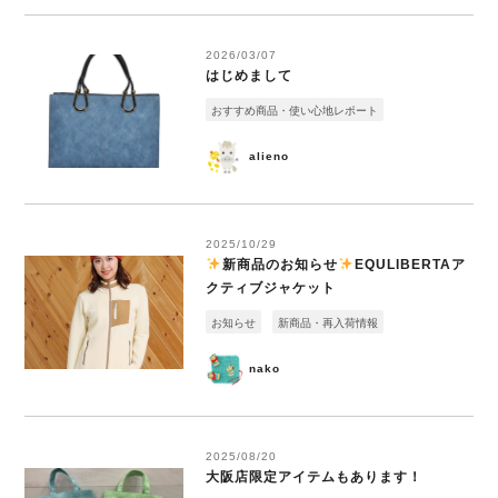
2026/03/07
はじめまして
おすすめ商品・使い心地レポート
alieno
2025/10/29
️
新商品のお知らせ
️
EQULIBERTAア
クティブジャケット
お知らせ
新商品・再入荷情報
nako
2025/08/20
大阪店限定アイテムもあります！