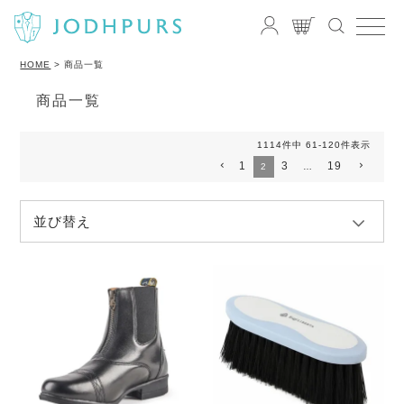
HOME
商品一覧
商品一覧
1114
件中
61
-
120
件表示
1
3
19
2
…
並び替え