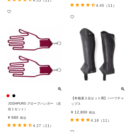
4.55
（11）
4.45
（11）
【本格派２点セット用】ハーフチャ
JODHPURS グローブハンガー （左
ップス
右１セット）
¥
12,800
税込
¥
680
税込
4.18
（11）
4.27
（11）