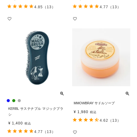
4.85
（13）
4.77
（13）
MMOWBRAY サドルソープ
KERBL サステナブル マジックブラ
¥
1,980
税込
シ
4.62
（13）
¥
1,400
税込
4.77
（13）