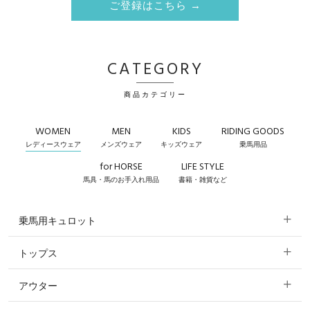
ご登録はこちら →
CATEGORY
商品カテゴリー
WOMEN
MEN
KIDS
RIDING GOODS
レディースウェア
メンズウェア
キッズウェア
乗馬用品
for HORSE
LIFE STYLE
馬具・馬のお手入れ用品
書籍・雑貨など
乗馬用キュロット
トップス
すべてのキュロット
アウター
すべてのトップス
フルグリップ・尻革 キュロット