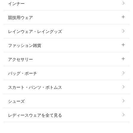
インナー
すべてのアウター
ポロシャツ
ニーグリップ・膝革 キュロット
競技用ウェア
コート
カットソー・Tシャツ・タンクトップ
ノーグリップ・共布 キュロット
レインウェア・レイングッズ
すべての競技用ウェア
ジャケット・ブルゾン
機能性シャツ・スポーツシャツ
ファッション雑貨
ショージャケット
ベスト
パーカー・トレーナー・スウェット
アクセサリー
すべてのファッション雑貨
ショーシャツ
その他 アウター
ニット・セーター
バッグ・ポーチ
すべてのアクセサリー
ソックス
タイ・タイピン・その他アクセサリー
シャツ・ブラウス・ワンピース
スカート・パンツ・ボトムス
リング
ベルト
その他 トップス
シューズ
ピアス・イヤリング
帽子・ヘア小物
レディースウェアを全て見る
ネックレス
マフラー・スカーフ・ストール・スヌード