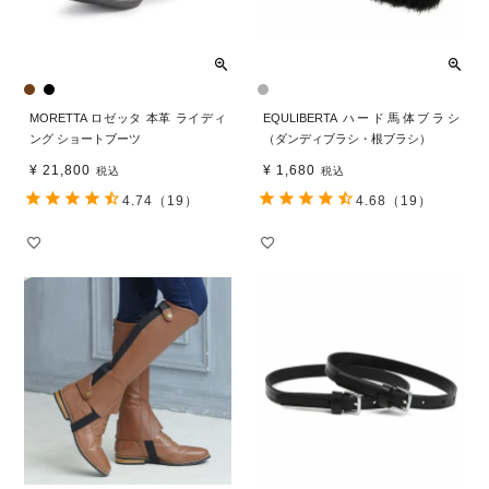
MORETTA ロゼッタ 本革 ライディ
EQULIBERTA ハード馬体ブラシ
ング ショートブーツ
（ダンディブラシ・根ブラシ）
¥
21,800
¥
1,680
税込
税込
4.74
（19）
4.68
（19）