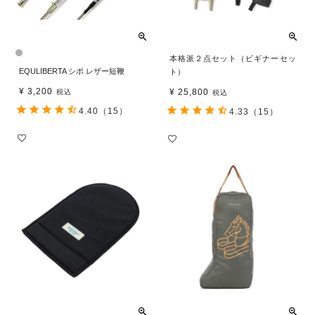
本格派２点セット（ビギナーセッ
EQULIBERTA シボ レザー短鞭
ト）
¥
3,200
¥
25,800
税込
税込
4.40
（15）
4.33
（15）