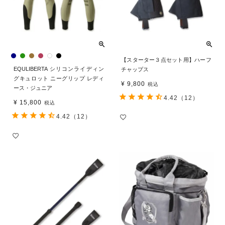
【スターター３点セット用】ハーフ
EQULIBERTA シリコンライディン
チャップス
グキュロット ニーグリップ レディ
¥
9,800
税込
ース・ジュニア
4.42
（12）
¥
15,800
税込
4.42
（12）