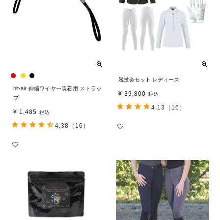
競技会セット レディース
hit-air 伸縮ワイヤー装着用 ストラッ
¥
39,800
税込
プ
4.13
（16）
¥
1,485
税込
4.38
（16）