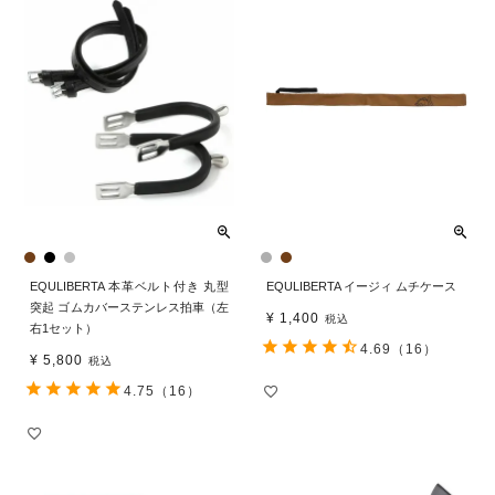
EQULIBERTA 本革ベルト付き 丸型
EQULIBERTA イージィ ムチケース
突起 ゴムカバーステンレス拍車（左
¥
1,400
税込
右1セット）
4.69
（16）
¥
5,800
税込
4.75
（16）