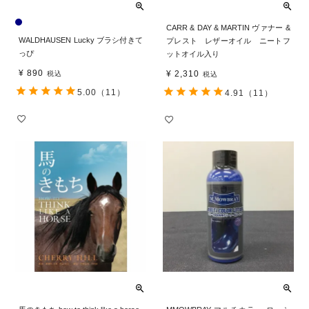
CARR & DAY & MARTIN ヴァナー &
WALDHAUSEN Lucky ブラシ付きて
プレスト レザーオイル ニートフ
っぴ
ットオイル入り
¥
890
¥
2,310
税込
税込
5.00
（11）
4.91
（11）