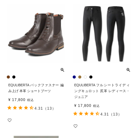
EQULIBERTA バックファスナー 編
EQULIBERTA フルシートライディ
み上げ 本革 ショートブーツ
ングキュロット 尻革 レディース・
ジュニア
¥
17,800
税込
¥
17,800
税込
4.31
（13）
4.31
（13）