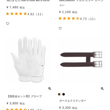
馬のきもち how to think like a horse
MMOWBRAY マルチカラー ローシ
ョン
¥
7,480
税込
¥
1,100
税込
4.82
（11）
4.73
（11）
【競技会セット用】グローブ
ガースエクステンダー
¥
3,900
税込
¥
3,300
税込