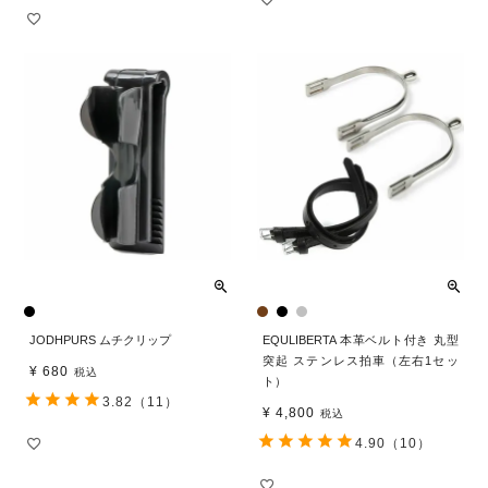
JODHPURS ムチクリップ
EQULIBERTA 本革ベルト付き 丸型
突起 ステンレス拍車（左右1セッ
¥
680
税込
ト）
3.82
（11）
¥
4,800
税込
4.90
（10）