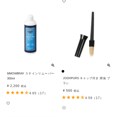
MMOWBRAY ステインリムーバー
JODHPURS キャップ付き 蹄油 ブ
300ml
ラシ
¥
2,200
税込
¥
500
税込
4.65
（17）
4.59
（17）