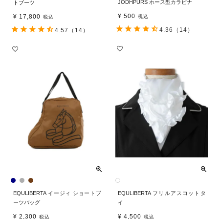
JODHPURS ホース型カラビナ
トブーツ
¥
500
¥
17,800
税込
税込
4.36
（14）
4.57
（14）
EQULIBERTA イージィ ショートブ
EQULIBERTA フリルアスコットタ
ーツバッグ
イ
¥
2,300
¥
4,500
税込
税込