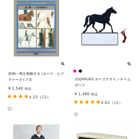
扶助―馬を制御する (ホース・ピク
JODHPURS ホースデザインネーム
チャーガイド2)
ボード
¥
1,540
税込
¥
1,480
税込
4.23
（13）
4.83
（12）