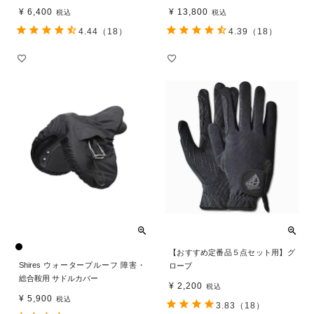
¥
6,400
¥
13,800
税込
税込
4.44
（18）
4.39
（18）
【おすすめ定番品５点セット用】グ
Shires ウォータープルーフ 障害・
ローブ
総合鞍用 サドルカバー
¥
2,200
税込
¥
5,900
税込
3.83
（18）