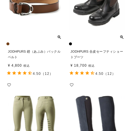
JODHPURS 鐙（あぶみ）バックル
JODHPURS 合皮セーフティショー
ベルト
トブーツ
¥
4,800
¥
18,700
税込
税込
4.50
（12）
4.50
（12）