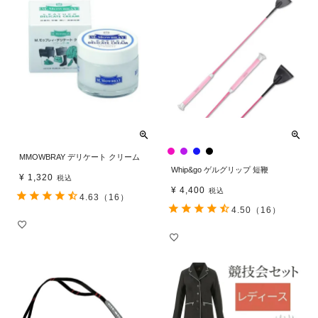
MMOWBRAY デリケート クリーム
Whip&go ゲルグリップ 短鞭
¥
1,320
税込
¥
4,400
税込
4.63
（16）
4.50
（16）