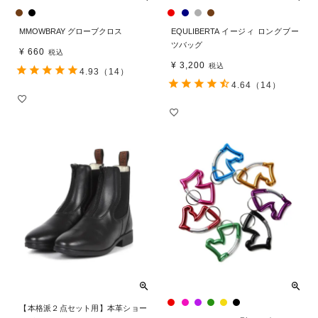
MMOWBRAY グローブクロス
EQULIBERTA イージィ ロングブー
ツバッグ
¥
660
税込
¥
3,200
税込
4.93
（14）
4.64
（14）
【本格派２点セット用】本革ショー