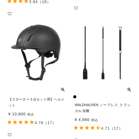
3.94
（18）
【スターター３点セット用】ヘルメ
WALDHAUSEN ノーブレス クラシ
ット
カル 短鞭
¥
10,800
税込
¥
4,980
税込
4.76
（17）
4.71
（17）