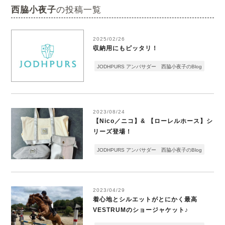
西脇小夜子
の投稿一覧
2025/02/26
収納用にもピッタリ！
JODHPURS アンバサダー 西脇小夜子のBlog
2023/08/24
【Nico／ニコ】& 【ローレルホース】シ
リーズ登場！
JODHPURS アンバサダー 西脇小夜子のBlog
2023/04/29
着心地とシルエットがとにかく最高
VESTRUMのショージャケット♪