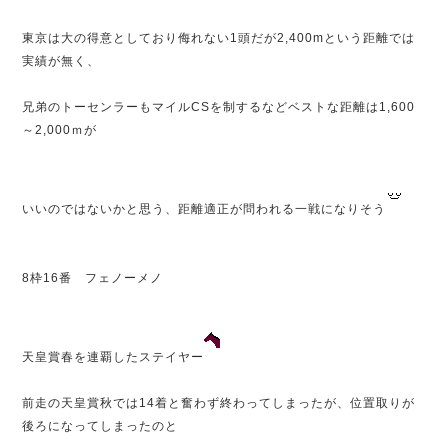
東京は大の得意としており侮れない1頭だが2,400mという距離では
実績が無く、
兄弟のトーセンラーもマイルCSを制するなどベストな距離は1,600
～2,000ｍが
いいのではないかと思う、距離適正が問われる一戦になりそう
8枠16番 フェノーメノ
天皇賞春を連覇したステイヤー
前走の天皇賞秋では14着と奮わず終わってしまったが、位置取りが
後ろになってしまったのと