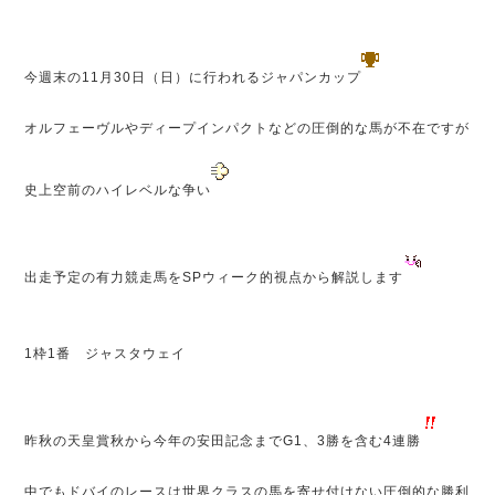
今週末の11月30日（日）に行われるジャパンカップ
オルフェーヴルやディープインパクトなどの圧倒的な馬が不在ですが
史上空前のハイレベルな争い
出走予定の有力競走馬をSPウィーク的視点から解説します
1枠1番 ジャスタウェイ
昨秋の天皇賞秋から今年の安田記念までG1、3勝を含む4連勝
中でもドバイのレースは世界クラスの馬を寄せ付けない圧倒的な勝利