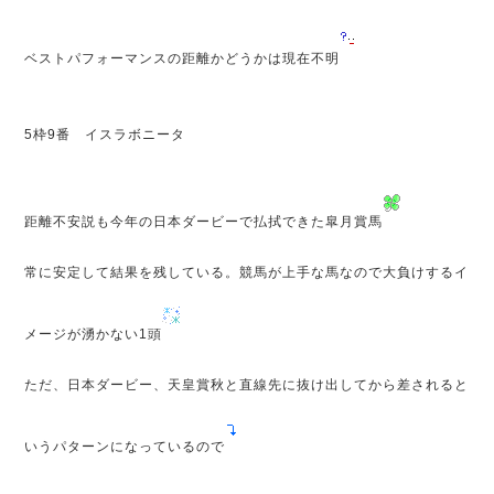
ベストパフォーマンスの距離かどうかは現在不明
5枠9番 イスラボニータ
距離不安説も今年の日本ダービーで払拭できた皐月賞馬
常に安定して結果を残している。競馬が上手な馬なので大負けするイ
メージが湧かない1頭
ただ、日本ダービー、天皇賞秋と直線先に抜け出してから差されると
いうパターンになっているので