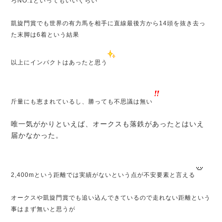
ろNO.1といってもいいぐらい
凱旋門賞でも世界の有力馬を相手に直線最後方から14頭を抜き去っ
た末脚は6着という結果
以上にインパクトはあったと思う
斤量にも恵まれているし、勝っても不思議は無い
唯一気がかりといえば、オークスも落鉄があったとはいえ
届かなかった。
2,400mという距離では実績がないという点が不安要素と言える
オークスや凱旋門賞でも追い込んできているので走れない距離という
事はまず無いと思うが