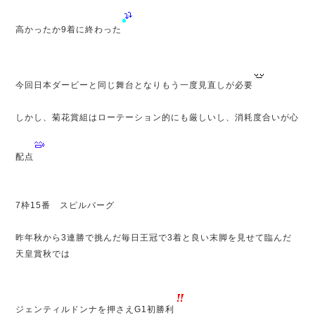
高かったか9着に終わった
今回日本ダービーと同じ舞台となりもう一度見直しが必要
しかし、菊花賞組はローテーション的にも厳しいし、消耗度合いが心
配点
7枠15番 スピルバーグ
昨年秋から3連勝で挑んだ毎日王冠で3着と良い末脚を見せて臨んだ
天皇賞秋では
ジェンティルドンナを押さえG1初勝利