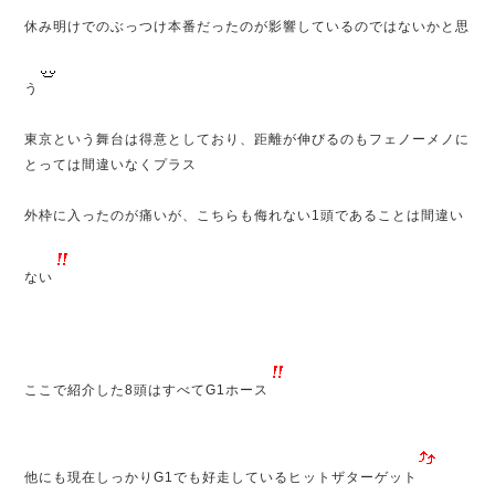
休み明けでのぶっつけ本番だったのが影響しているのではないかと思
う
東京という舞台は得意としており、距離が伸びるのもフェノーメノに
とっては間違いなくプラス
外枠に入ったのが痛いが、こちらも侮れない1頭であることは間違い
ない
ここで紹介した8頭はすべてG1ホース
他にも現在しっかりG1でも好走しているヒットザターゲット