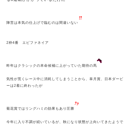
陣営は本気の仕上げで臨むのは間違いない
2枠4番 エピファネイア
昨年はクラシックの本命候補に上がっていた期待の馬
気性が荒くレース中に消耗してしまうことから、皐月賞、日本ダービ
ーは2着に終わったが
菊花賞ではリングハミの効果もあり圧勝
今年に入り不調が続いているが、秋になり状態が上向いてきたようで