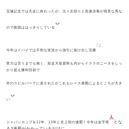
宝塚記念では凡走に終わったが、元々左回りと高速決着が得意な馬な
ので敗因ははっきりしている
今年はドバイでは不利な状況から強引に抜け出し完勝
実力は言うまでも無く、前走天皇賞秋も内からイスラボニータをしっ
かり捉え勝利目前で
外のスピルバーグに差されたがこれもレース展開によるところが大き
い
とな
ジャパンカップを12年、13年と史上初の連覇！今年は金字塔
る3連覇がかかっているだけに