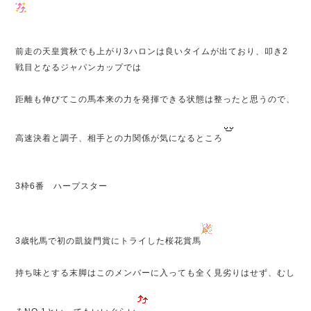
前走の天皇賞秋でも上がり3ハロンは良いタイムが出ており、叩き2
戦目となるジャパンカップでは
距離も伸びてこの馬本来の力を発揮できる状態は整ったと思うので、
高速決着と調子、相手との力関係が気になるところ
3枠6番 ハープスター
3歳牝馬で初の凱旋門賞にトライした桜花賞馬
持ち味とする末脚はこのメンバーに入っても全く見劣りはせず、むし