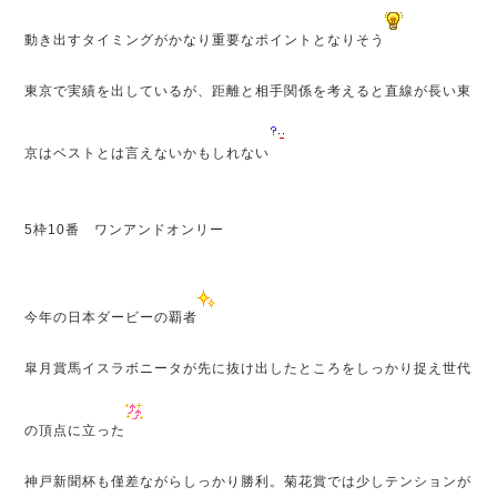
動き出すタイミングがかなり重要なポイントとなりそう
東京で実績を出しているが、距離と相手関係を考えると直線が長い東
京はベストとは言えないかもしれない
5枠10番 ワンアンドオンリー
今年の日本ダービーの覇者
皐月賞馬イスラボニータが先に抜け出したところをしっかり捉え世代
の頂点に立った
神戸新聞杯も僅差ながらしっかり勝利。菊花賞では少しテンションが