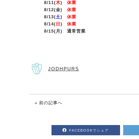
8/11(
木
)
休業
8/12(金)
休業
8/13(
土
)
休業
8/14(
日
)
休業
8/15(月) 通常営業
JODHPURS
« 前の記事へ
FACEBOOKでシェア