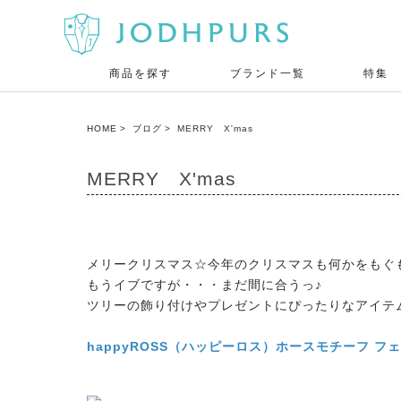
商品を探す
ブランド一覧
特集
HOME
ブログ
MERRY X'mas
MERRY X'mas
メリークリスマス☆今年のクリスマスも何かをもぐも
もうイブですが・・・まだ間に合うっ♪
ツリーの飾り付けやプレゼントにぴったりなアイテ
happyROSS（ハッピーロス）ホースモチーフ フ