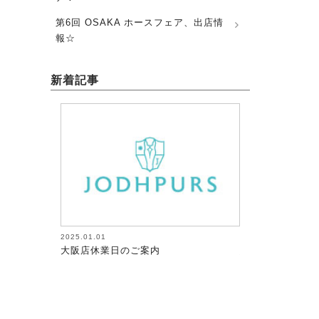
第6回 OSAKA ホースフェア、出店情
報☆
新着記事
2025.01.01
2026.08.05
大阪店休業日のご案内
馬術（17）【～
が調教者～118】