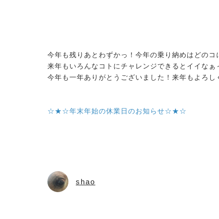
今年も残りあとわずかっ！今年の乗り納めはどのコ
来年もいろんなコトにチャレンジできるとイイなぁ
今年も一年ありがとうございました！来年もよろし
☆★☆年末年始の休業日のお知らせ☆★☆
2026.08.05
.08.05
馬のおやつ New Flavor登場
（18）【～馬にたずさわる人全て
shao
教者～119】