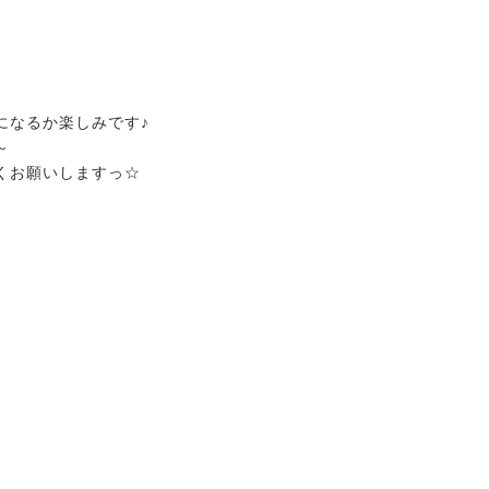
になるか楽しみです♪
～
くお願いしますっ☆
2026.07.15
ノーザンマスターズ・ホースショー
2026 POPUP出店！
2026.07.18
鞭はいかがですかっ☆