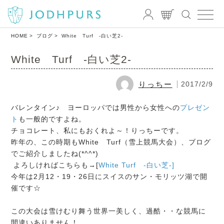
HOME
ブログ
White Turf -白い芝2-
White Turf -白い芝2-
りっちー
2017/2/9
バレンタイン♪ ヨーロッパでは男性から女性への
プレゼン
ト
も一般的ですよね。
チョコレート、私にもおくれよ～！りっちーです。
昨年の、この時期もWhite Turf（雪上競馬大会）、ブログ
でご紹介しましたね(*^^*)
よろしければこちらも→[
White Turf -白い芝-]
今年は2月12・19・26日にスイスのサン・モリッツ湖で開
催です☆
この大会は雪けむり舞う世界一美しく、過酷・・な競馬に
間違いありません！