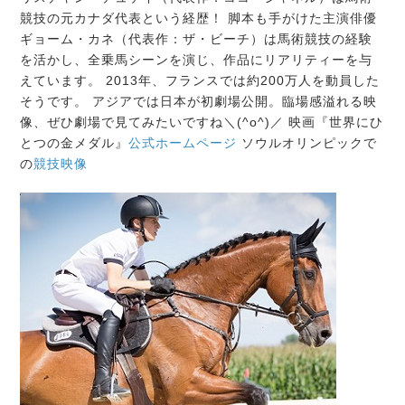
競技の元カナダ代表という経歴！ 脚本も手がけた主演俳優
ギョーム・カネ（代表作：ザ・ビーチ）は馬術競技の経験
を活かし、全乗馬シーンを演じ、作品にリアリティーを与
えています。 2013年、フランスでは約200万人を動員した
そうです。 アジアでは日本が初劇場公開。臨場感溢れる映
像、ぜひ劇場で見てみたいですね＼(^o^)／ 映画『世界にひ
とつの金メダル』
公式ホームページ
ソウルオリンピックで
の
競技映像