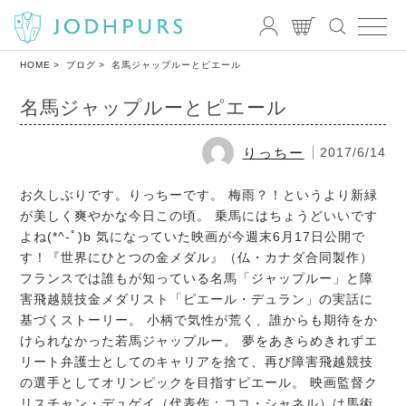
HOME
ブログ
名馬ジャップルーとピエール
名馬ジャップルーとピエール
りっちー
2017/6/14
お久しぶりです。りっちーです。 梅雨？！というより新緑
が美しく爽やかな今日この頃。 乗馬にはちょうどいいです
よね(*^-ﾟ)b 気になっていた映画が今週末6月17日公開で
す！『世界にひとつの金メダル』（仏・カナダ合同製作）
フランスでは誰もが知っている名馬「ジャップルー」と障
害飛越競技金メダリスト「ピエール・デュラン」の実話に
基づくストーリー。 小柄で気性が荒く、誰からも期待をか
けられなかった若馬ジャップルー。 夢をあきらめきれずエ
リート弁護士としてのキャリアを捨て、再び障害飛越競技
の選手としてオリンピックを目指すピエール。 映画監督ク
リスチャン・デュゲイ（代表作：ココ・シャネル）は馬術