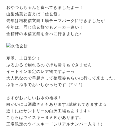
おやつもちゃんと食べてきましたよー！
山梨銘菓と言えば「信玄餅」
去年は桔梗信玄餅工場テーマパークに行きましたが、
今年は、同じ信玄餅でもメーカー違い！
金精軒の水信玄餅を食べに行きました♪
夏季、土日限定！
ぷるぷるで崩れるので持ち帰りもできません！
イートイン限定のレア物ですよーっ
大人気なので早起きして整理券もらいに行って来ました。
ぷるっぷるでおいしかったです（*'▽'*）
さすがおいしいお水の地域！
向かいには酒蔵さんもあります♪試飲もできますよ☆
近くにはサントリーの白洲工場もあります♪
こちらはウイスキーＢＡＲがあります。
工場限定のウイスキー（シリアルナンバー入り！）