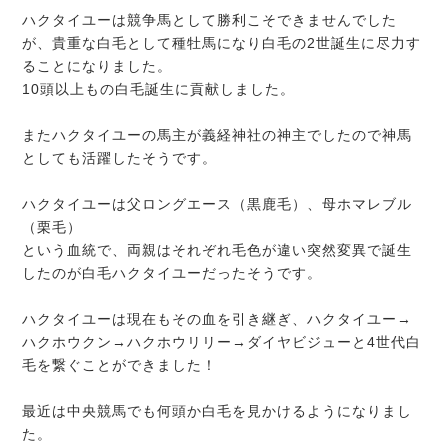
ハクタイユーは競争馬として勝利こそできませんでした
が、貴重な白毛として種牡馬になり白毛の2世誕生に尽力す
ることになりました。
10頭以上もの白毛誕生に貢献しました。
またハクタイユーの馬主が義経神社の神主でしたので神馬
としても活躍したそうです。
ハクタイユーは父ロングエース（黒鹿毛）、母ホマレブル
（栗毛）
という血統で、両親はそれぞれ毛色が違い突然変異で誕生
したのが白毛ハクタイユーだったそうです。
ハクタイユーは現在もその血を引き継ぎ、ハクタイユー→
ハクホウクン→ハクホウリリー→ダイヤビジューと4世代白
毛を繋ぐことができました！
最近は中央競馬でも何頭か白毛を見かけるようになりまし
た。