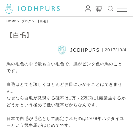
HOME
ブログ
【白毛】
【白毛】
JODHPURS
2017/10/4
馬の毛色の中で最も白い毛色で、肌がピンク色の馬のこと
です。
白毛はとても珍しくほとんどお目にかかることはできませ
ん。
なぜなら白毛が発現する確率は1万～2万頭に1頭誕生するか
どうかという極めて低い確率だからなんです。
日本で白毛が毛色として認定されたのは1979年ハクタイユ
ーという競争馬がはじめてです。