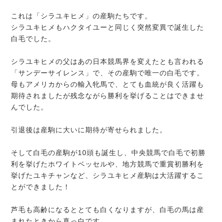
これは「シラユキヒメ」の産駒たちです。
シラユキヒメもハクタイユーと同じく突然変異で誕生した
白毛でした。
シラユキヒメの父はあの日本競馬界を変えたとも言われる
「サンデーサイレンス」で、その産駒で唯一の白毛です。
母もアメリカからの輸入牝馬で、とても血統が良く活躍も
期待されましたが残念ながら勝利を挙げることはできませ
んでした。
引退後は産駒に大いに期待が寄せられました。
そして白毛の産駒が10頭も誕生し、中央競馬で白毛で初勝
利を挙げたホワイトベッセルや、地方競馬で重賞初勝利を
挙げたユキチャンなど、シラユキヒメ産駒は大活躍するこ
とができました！
芦毛も高齢になるととても白くなりますが、白毛の馬は産
まれたときから真っ白です。