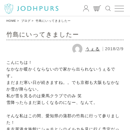
HOME
ブログ
竹島にいってきましたー
竹島にいってきましたー
うぇる
2018/2/9
こんにちは！
なかなか暖かくならないので家から出られないうぇるで
す。
まだまだ寒い日が続きますね。。でも京都も大阪もなかな
か雪が降らない。
私が雪を見るのは乗馬クラブでのみ 笑
雪降ったらまだ楽しくなるのになー、なんて。
そんな私はこの間、愛知県の蒲郡の竹島に行って参りまし
た！
名古屋港水族館にシャチとシロイルカを見に行く予定だっ